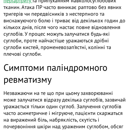
періартриту
та припуханням навколосуглобових
тканин. Атака ПР часто виникає раптово без явних
тригерів чи передвісників з нестерпного та
виснажуючого болю і триває від декількох годин до
кількох днів, після чого настає повне відновлення
суглобів. У процес можуть залучатися будь-які
суглоби, проте найчастіше уражаються дрібні
суглоби кистей, променевозап’ястні, колінні та
плечові суглоби.
Симптоми паліндромного
ревматизму
Незважаючи на те що при цьому захворюванні
може залучатися відразу декілька суглобів, зазвичай
уражається тільки один суглоб. Залучення суглобів
часто асиметричне і мігруюче, пацієнти скаржаться
на виражений біль, набряклість, скутість і
почервоніння шкіри над ураженим суглобом, обсяг