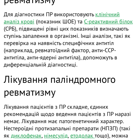
Для діагностики ПР використовують
клінічний
аналіз крові
(показник ШОЕ) та
С-реактивний білок
(СРБ), підвищені рівні цих показників визначають
ступінь запалення в організмі. Інші аналізи, такі як
перевірка на наявність специфічних антитіл
(наприклад, ревматоїдний фактор, анти-CCP-
антитіла, анти-ядерні антитіла), допоможуть в
диференціальній діагностиці.
Лікування паліндромного
ревматизму
Лікування пацієнтів з ПР складне, єдиних
рекомендацій щодо ведення пацієнтів з ПР наразі
немає. Лікування має патогенетичний характер.
Нестероїдні протизапальні препарати (НПЗП) (такі
як
диклофенак
,
німесулід
,
етодолак
тощо), можна