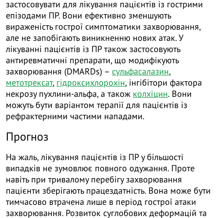
застосовувати для лікування пацієнтів із гострими
епізодами ПР. Вони ефективно зменшують
вираженість гострої симптоматики захворювання,
але не запобігають виникненню нових атак. У
лікуванні пацієнтів із ПР також застосовують
антиревматичні препарати, що модифікують
захворювання (DMARDs) –
сульфасалазин
,
метотрексат
,
гідроксихлорохін
, інгібітори фактора
некрозу пухлини-альфа, а також
колхіцин
. Вони
можуть бути варіантом терапії для пацієнтів із
рефрактерними частими нападами.
Прогноз
На жаль, лікування пацієнтів із ПР у більшості
випадків не зумовлює повного одужання. Проте
навіть при тривалому перебігу захворювання
пацієнти зберігають працездатність. Вона може бути
тимчасово втрачена лише в період гострої атаки
захворювання. Розвиток суглобових деформацій та