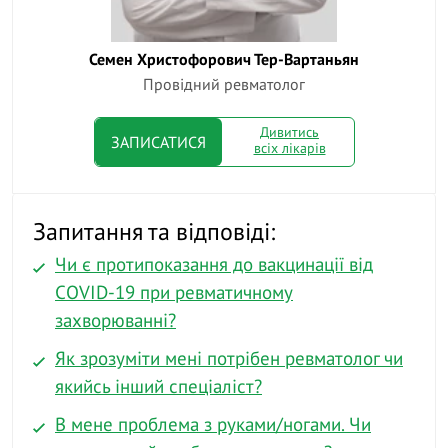
Семен Христофорович Тер-Вартаньян
Провідний ревматолог
Дивитись
ЗАПИСАТИСЯ
всіх лікарів
Запитання та відповіді:
Чи є протипоказання до вакцинації від
COVID-19 при ревматичному
захворюванні?
Як зрозуміти мені потрібен ревматолог чи
якийсь інший спеціаліст?
В мене проблема з руками/ногами. Чи