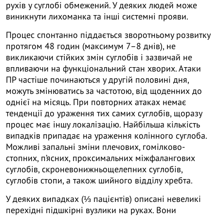
рухів у суглобі обмежений. У деяких людей може
виникнути лихоманка та інші системні прояви.
Процес спонтанно піддається зворотньому розвитку
протягом 48 годин (максимум 7–8 днів), не
викликаючи стійких змін суглобів і зазвичай не
впливаючи на функціональний стан хворих. Атаки
ПР частіше починаються у другій половині дня,
можуть змінюватись за частотою, від щоденних до
однієї на місяць. При повторних атаках немає
тенденції до ураження тих самих суглобів, щоразу
процес має іншу локалізацію. Найбільша кількість
випадків припадає на ураження колінного суглоба.
Можливі запальні зміни плечових, гомілково-
стопних, п’ясних, проксимальних міжфалангових
суглобів, скроневонижньощелепних суглобів,
суглобів стопи, а також шийного відділу хребта.
У деяких випадках (⅓ пацієнтів) описані невеликі
перехідні підшкірні вузлики на руках. Вони