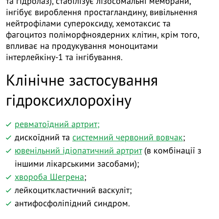
та гідролаз), стабілізує лізосомальні мембрани,
інгібує вироблення простагландину, вивільнення
нейтрофілами супероксиду, хемотаксис та
фагоцитоз поліморфноядерних клітин, крім того,
впливає на продукування моноцитами
інтерлейкіну-1 та інгібування.
Клінічне застосування
гідроксихлорохіну
ревматоїдний артрит;
дискоїдний та
системний червоний вовчак
;
ювенільний ідіопатичний артрит
(в комбінації з
іншими лікарськими засобами);
хвороба Шегрена
;
лейкоциткластичний васкуліт;
антифосфоліпідний синдром.