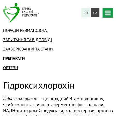
RU
UA
ПОРАДИ РЕВМАТОЛОГА
ЗАПИТАННЯ ТА ВІДПОВІДІ
ЗАХВОРЮВАННЯ ТА СТАНИ
ПРЕПАРАТИ
ОРТЕЗИ
Гідроксихлорохін
Гідроксихлорохін
— це похідний 4-амінохіноліну,
який змінює активність ферментів (фосфоліпази,
НАДН-цитохром-С-редуктази, холінестерази, протеаз