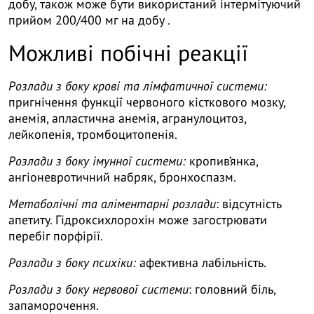
добу, також може бути використаний інтермітуючий
прийом 200/400 мг на добу .
Можливі побічні реакції
Розлади з боку крові та лімфатичної системи:
пригнічення функції червоного кісткового мозку,
анемія, апластична анемія, агранулоцитоз,
лейкопенія, тромбоцитопенія.
Розлади з боку імунної системи:
кропив’янка,
ангіоневротичний набряк, бронхоспазм.
Метаболічні та аліментарні розлади
: відсутність
апетиту. Гідроксихлорохін може загострювати
перебіг порфірії.
Розлади з боку психіки:
афективна лабільність.
Розлади з боку нервової системи
: головний біль,
запаморочення.