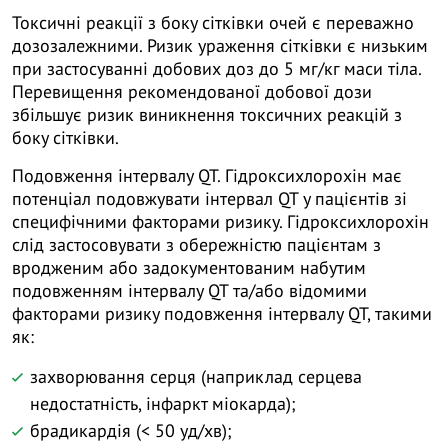
Токсичні реакції з боку сітківки очей є переважно
дозозалежними. Ризик ураження сітківки є низьким
при застосуванні добових доз до 5 мг/кг маси тіла.
Перевищення рекомендованої добової дози
збільшує ризик виникнення токсичних реакцій з
боку сітківки.
Подовження інтервалу QT. Гідроксихлорохін має
потенціал подовжувати інтервал QT у пацієнтів зі
специфічними факторами ризику. Гідроксихлорохін
слід застосовувати з обережністю пацієнтам з
вродженим або задокументованим набутим
подовженням інтервалу QT та/або відомими
факторами ризику подовження інтервалу QT, такими
як:
захворювання серця (наприклад серцева
недостатність, інфаркт міокарда);
брадикардія (< 50 уд/хв);