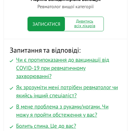
Ревматолог вищої категорії
Дивитись
ЗАПИСАТИСЯ
всіх лікарів
Запитання та відповіді:
Чи є протипоказання до вакцинації від
COVID-19 при ревматичному
захворюванні?
Як зрозуміти мені потрібен ревматолог чи
якийсь інший спеціаліст?
В мене проблема з руками/ногами. Чи
можу я пройти обстеження у вас?
Болить спина. Це до вас?