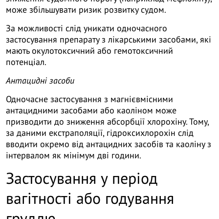
може збільшувати ризик розвитку судом.
За можливості слід уникати одночасного
застосування препарату з лікарськими засобами, які
мають окулотоксичний або гемотоксичний
потенціал.
Антацидні засоби
Одночасне застосування з магнієвмісними
антацидними засобами або каоліном може
призводити до зниження абсорбції хлорохіну. Тому,
за даними екстраполяції, гідроксихлорохін слід
вводити окремо від антацидних засобів та каоліну з
інтервалом як мінімум дві години.
Застосування у період
вагітності або годування
груддю