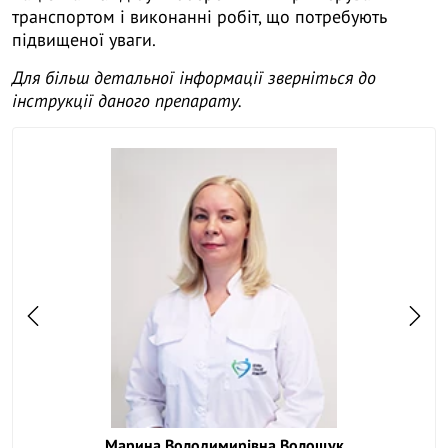
транспортом і виконанні робіт, що потребують
підвищеної уваги.
Для більш детальної інформації зверніться до
інструкції даного препарату.
Марина Володимирівна Волощук
Семе