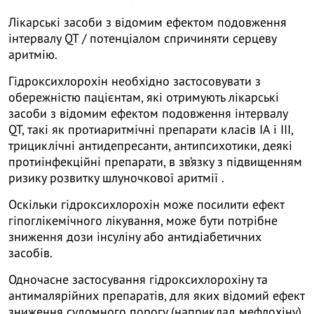
Лікарські засоби з відомим ефектом подовження
інтервалу QT / потенціалом спричиняти серцеву
аритмію.
Гідроксихлорохін необхідно застосовувати з
обережністю пацієнтам, які отримують лікарські
засоби з відомим ефектом подовження інтервалу
QT, такі як протиаритмічні препарати класів IA і III,
трициклічні антидепресанти, антипсихотики, деякі
протиінфекційні препарати, в зв’язку з підвищенням
ризику розвитку шлуночкової аритмії .
Оскільки гідроксихлорохін може посилити ефект
гіпоглікемічного лікування, може бути потрібне
зниження дози інсуліну або антидіабетичних
засобів.
Одночасне застосування гідроксихлорохіну та
антималярійних препаратів, для яких відомий ефект
зниження судомного порогу (наприклад мефлохіну),