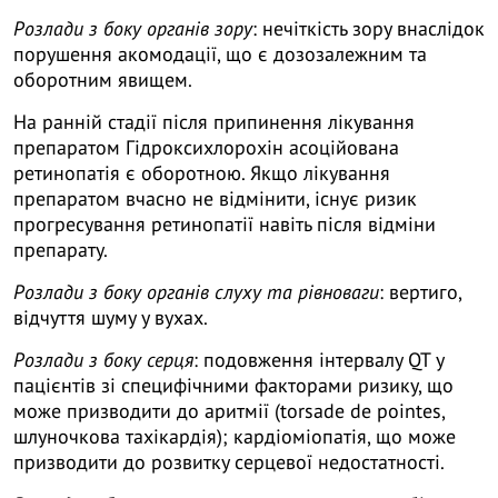
Розлади з боку органів зору
: нечіткість зору внаслідок
порушення акомодації, що є дозозалежним та
оборотним явищем.
На ранній стадії після припинення лікування
препаратом Гідроксихлорохін асоційована
ретинопатія є оборотною. Якщо лікування
препаратом вчасно не відмінити, існує ризик
прогресування ретинопатії навіть після відміни
препарату.
Розлади з боку органів слуху та рівноваги
: вертиго,
відчуття шуму у вухах.
Розлади з боку серця
: подовження інтервалу QT у
пацієнтів зі специфічними факторами ризику, що
може призводити до аритмії (torsade de pointes,
шлуночкова тахікардія); кардіоміопатія, що може
призводити до розвитку серцевої недостатності.