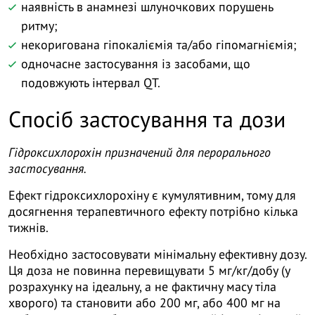
наявність в анамнезі шлуночкових порушень
ритму;
некоригована гіпокаліємія та/або гіпомагніємія;
одночасне застосування із засобами, що
подовжують інтервал QТ.
Спосіб застосування та дози
Гідроксихлорохін призначений для перорального
застосування.
Ефект гідроксихлорохіну є кумулятивним, тому для
досягнення терапевтичного ефекту потрібно кілька
тижнів.
Необхідно застосовувати мінімальну ефективну дозу.
Ця доза не повинна перевищувати 5 мг/кг/добу (у
розрахунку на ідеальну, а не фактичну масу тіла
хворого) та становити або 200 мг, або 400 мг на