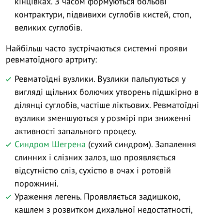
кінцівках. З часом формуються больові
контрактури, підвивихи суглобів кистей, стоп,
великих суглобів.
Найбільш часто зустрічаються системні прояви
ревматоїдного артриту:
Ревматоїдні вузлики. Вузлики пальпуються у
вигляді щільних болючих утворень підшкірно в
ділянці суглобів, частіше ліктьових. Ревматоїдні
вузлики зменшуються у розмірі при зниженні
активності запального процесу.
Синдром Шегрена
(сухий синдром). Запалення
слинних і слізних залоз, що проявляється
відсутністю сліз, сухістю в очах і ротовій
порожнині.
Ураження легень. Проявляється задишкою,
кашлем з розвитком дихальної недостатності,