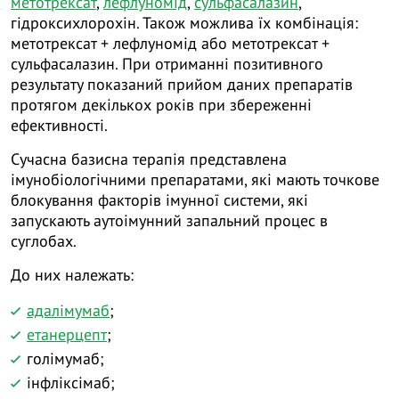
метотрексат
,
лефлуномід
,
сульфасалазин
,
гідроксихлорохін. Також можлива їх комбінація:
метотрексат + лефлуномід або метотрексат +
сульфасалазин. При отриманні позитивного
результату показаний прийом даних препаратів
протягом декількох років при збереженні
ефективності.
Сучасна базисна терапія представлена ​​
імунобіологічними препаратами, які мають точкове
блокування факторів імунної системи, які
запускають аутоімунний запальний процес в
суглобах.
До них належать:
адалімумаб
;
етанерцепт
;
голімумаб;
інфліксімаб;