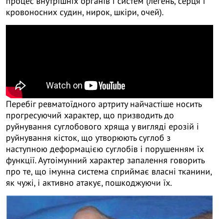
процес внутрішніх органів і систем (легень, серця і
кровоносних судин, нирок, шкіри, очей).
Перебіг ревматоїдного артриту найчастіше носить
прогресуючий характер, що призводить до
руйнування суглобового хряща у вигляді ерозій і
руйнування кісток, що утворюють суглоб з
наступною деформацією суглобів і порушенням їх
функції. Аутоімунний характер запалення говорить
про те, що імунна система сприймає власні тканини,
як чужі, і активно атакує, пошкоджуючи їх.