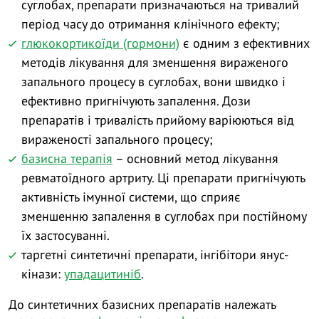
суглобах, препарати призначаються на тривалий
період часу до отримання клінічного ефекту;
глюкокортикоїди (гормони)
є одним з ефективних
методів лікування для зменшення вираженого
запального процесу в суглобах, вони швидко і
ефективно пригнічують запалення. Дози
препаратів і тривалість прийому варіюються від
вираженості запального процесу;
базисна терапія
– основний метод лікування
ревматоїдного артриту. Ці препарати пригнічують
активність імунної системи, що сприяє
зменшенню запалення в суглобах при постійному
їх застосуванні.
таргетні синтетичні препарати, інгібітори янус-
кінази:
упадацитиніб
.
До синтетичних базисних препаратів належать