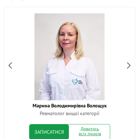
Марина Володимирівна Волощук
Семе
Ревматолог вищої категорії
Дивитись
ЗАПИСАТИСЯ
всіх лікарів