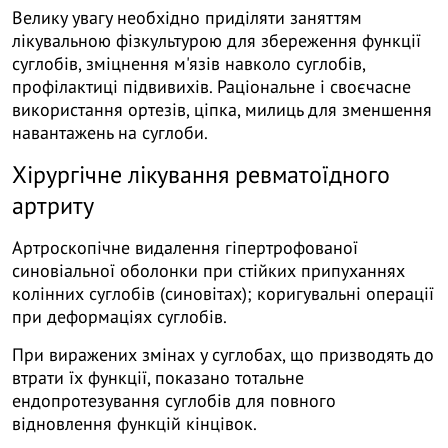
Велику увагу необхідно приділяти заняттям
лікувальною фізкультурою для збереження функції
суглобів, зміцнення м'язів навколо суглобів,
профілактиці підвивихів. Раціональне і своєчасне
використання ортезів, ціпка, милиць для зменшення
навантажень на суглоби.
Хірургічне лікування ревматоїдного
артриту
Артроскопічне видалення гіпертрофованої
синовіальної оболонки при стійких припуханнях
колінних суглобів (синовітах); коригувальні операції
при деформаціях суглобів.
При виражених змінах у суглобах, що призводять до
втрати їх функції, показано тотальне
ендопротезування суглобів для повного
відновлення функцій кінцівок.