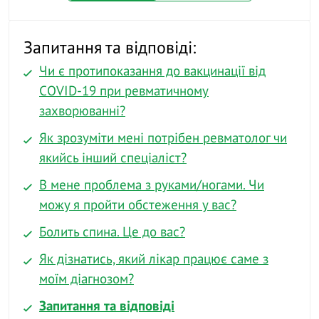
Запитання та відповіді:
Чи є протипоказання до вакцинації від
COVID-19 при ревматичному
захворюванні?
Як зрозуміти мені потрібен ревматолог чи
якийсь інший спеціаліст?
В мене проблема з руками/ногами. Чи
можу я пройти обстеження у вас?
Болить спина. Це до вас?
Як дізнатись, який лікар працює саме з
моїм діагнозом?
Запитання та відповіді