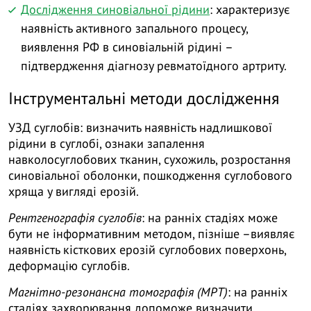
Дослідження синовіальної рідини
: характеризує
наявність активного запального процесу,
виявлення РФ в синовіальній рідині –
підтвердження діагнозу ревматоїдного артриту.
Інструментальні методи дослідження
УЗД суглобів: визначить наявність надлишкової
рідини в суглобі, ознаки запалення
навколосуглобових тканин, сухожиль, розростання
синовіальної оболонки, пошкодження суглобового
хряща у вигляді ерозій.
Рентгенографія суглобів
: на ранніх стадіях може
бути не інформативним методом, пізніше –виявляє
наявність кісткових ерозій суглобових поверхонь,
деформацію суглобів.
Магнітно-резонансна томографія (МРТ)
: на ранніх
стадіях захворювання допоможе визначити