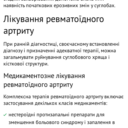
наявність початкових ерозивних змін у суглобах.
Лікування ревматоїдного
артриту
При ранній діагностиці, своєчасному встановленні
діагнозу і призначенні адекватної терапії, можна
загальмувати руйнування суглобового хряща і
кісткової структури.
Медикаментозне лікування
ревматоїдного артриту
Комплексна терапія ревматоїдного артриту включає
застосування декількох класів медикаментів:
нестероїдні протизапальні препарати для
зменшення больового синдрому і запалення в