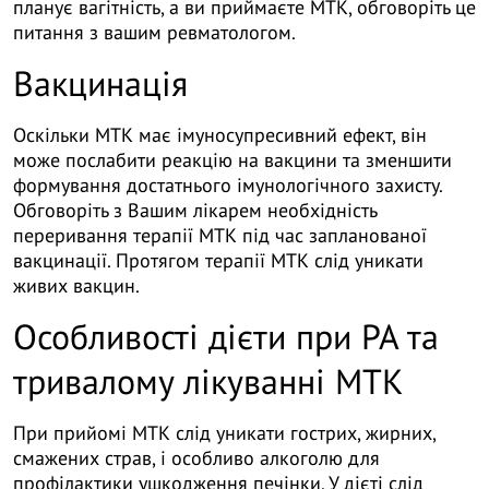
планує вагітність, а ви приймаєте МТК, обговоріть це
питання з вашим ревматологом.
Вакцинація
Оскільки МТК має імуносупресивний ефект, він
може послабити реакцію на вакцини та зменшити
формування достатнього імунологічного захисту.
Обговоріть з Вашим лікарем необхідність
переривання терапії МТК під час запланованої
вакцинації. Протягом терапії МТК слід уникати
живих вакцин.
Особливості дієти при РА та
тривалому лікуванні МТК
При прийомі МТК слід уникати гострих, жирних,
смажених страв, і особливо алкоголю для
профілактики ушкодження печінки. У дієті слід