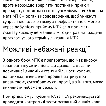
проте необхідно зберігати постійний прийом
препарату протягом всього курсу лікування. Основна
мета МТК – органи кровотворення, щоб уникнути
супресії кісткового мозку з профілактичною метою
через добу після прийому МТК слід приймати
фолієву кислоту не менше 5 мг один раз на тиждень
протягом усього терміну лікування МТК.
Можливі небажані реакції
З одного боку, МТК є препаратом, що має високу
терапевтичну активність, що дозволяє досягти
позитивної динаміки стану у більшості хворих,
наприклад, зменшення проявів артриту при
вираженому суглобовому синдромі, а з іншого, може
викликати небажані реакції.
При тривалому лікуванні РА та ПсА рекомендується
проводити контрольні тести: загальний аналіз крові,