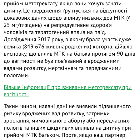
прийом метотрексату, якщо вони хочуть зачати
дитину. Це твердження ґрунтується на відсутності
доказових даних щодо впливу низьких доз МТК (≤
25 мг/тиждень) на репродуктивне здоров'я
чоловіків та тератогенний вплив на плід.
Дослідження 2017 року, в якому брала участь дуже
велика (849 676 живонароджених) когорта, дійшло
висновку, що вплив МТК на батька протягом 90 днів
до вагітності не був пов'язаний з вродженими
вадами розвитку, мертвінням та передчасними
пологами.
Більше інформації про вживання метотрексату при
вагітності.
Таким чином, наявні дані не виявили підвищеного
ризику вроджених вад розвитку, затримки
зростання, мимовільного аборту або передчасних
пологів та інших шкідливих впливів на дитину при
прийомі МТК батьком. Проте, якщо ваш партнер