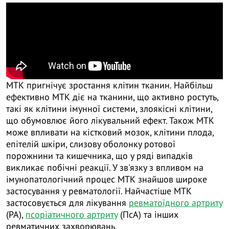
МТК пригнічує зростання клітин тканин. Найбільш
ефективно МТК діє на тканини, що активно ростуть,
такі як клітини імунної системи, злоякісні клітини,
що обумовлює його лікувальний ефект. Також МТК
може впливати на кістковий мозок, клітини плода,
епітелій шкіри, слизову оболонку ротової
порожнини та кишечника, що у ряді випадків
викликає побічні реакції. У зв'язку з впливом на
імунопатологічний процес МТК знайшов широке
застосування у ревматології. Найчастіше МТК
застосовується для лікування
ревматоїдного артриту
(РА),
псоріатичного артриту
(ПсА) та інших
ревматичних захворювань.