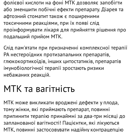
фолієвої кислоти на фоні МТК дозволяє запобігти
або зменшити побічні ефекти препарату. Діарея та
афтозний стоматит також є поширеними
токсичними реакціями, при їх появі слід
проінформувати лікаря для прийняття рішення про
подальший прийом МТК.
Слід пам'ятати при призначенні комплексної терапії
РА нестероїдних протизапальних препаратів,
глюкокортикоїдів, інших цитостатиків, препаратів
імунобіологічної терапії зростають ризики
небажаних реакцій.
МТК та вагітність
МТК може викликати вроджені дефекти у плода,
тому жінки, які приймають препарат, повинні
припинити терапію принаймні за два-три місяці до
запланованої вагітності! Пацієнтки, які лікуються
МТК, повинні застосовувати надійну контрацепцію