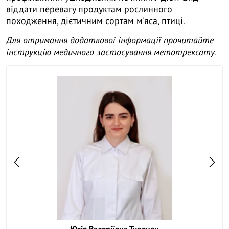
віддати перевагу продуктам рослинного
походження, дієтичним сортам м'яса, птиці.
Для отримання додаткової інформації прочитайте
інструкцію медичного застосування метотрексату.
Ма
Юлія Валеріївна Туренок