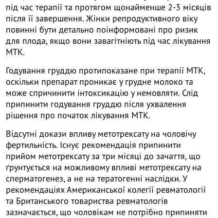
під час терапії та протягом щонайменше 2-3 місяців
після її завершення. Жінки репродуктивного віку
повинні бути детально поінформовані про ризик
для плода, якщо вони завагітніють під час лікування
МТК.
Годування груддю протипоказане при терапії МТК,
оскільки препарат проникає у грудне молоко та
може спричинити інтоксикацію у немовляти. Слід
припинити годування груддю після ухвалення
рішення про початок лікування МТК.
Відсутні докази впливу метотрексату на чоловічу
фертильність. Існує рекомендація припинити
прийом метотрексату за три місяці до зачаття, що
ґрунтується на можливому впливі метотрексату на
сперматогенез, а не на тератогенні наслідки. У
рекомендаціях Американської колегії ревматології
та Британського товариства ревматологів
зазначається, що чоловікам не потрібно припиняти