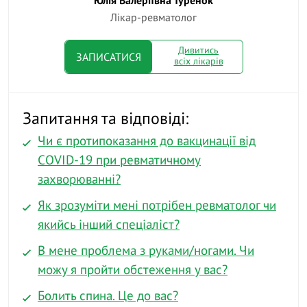
Лікар-ревматолог
Дивитись
ЗАПИСАТИСЯ
всіх лікарів
Запитання та відповіді:
Чи є протипоказання до вакцинації від
COVID-19 при ревматичному
захворюванні?
Як зрозуміти мені потрібен ревматолог чи
якийсь інший спеціаліст?
В мене проблема з руками/ногами. Чи
можу я пройти обстеження у вас?
Болить спина. Це до вас?