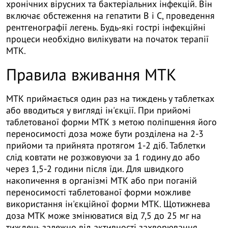
хронічних вірусних та бактеріальних інфекцій. Він
включає обстеження на гепатити В і С, проведення
рентгенографії легень. Будь-які гострі інфекційні
процеси необхідно вилікувати на початок терапії
МТК.
Правила вживання МТК
МТК приймається один раз на тиждень у таблетках
або вводиться у вигляді ін'єкції. При прийомі
таблетованої форми МТК з метою поліпшення його
переносимості доза може бути розділена на 2-3
прийоми та прийнята протягом 1-2 діб. Таблетки
слід ковтати не розжовуючи за 1 годину до або
через 1,5-2 години після їди. Для швидкого
накопичення в організмі МТК або при поганій
переносимості таблетованої форми можливе
використання ін'єкційної форми МТК. Щотижнева
доза МТК може змінюватися від 7,5 до 25 мг на
тиждень залежно від активності захворювання,