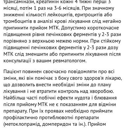
трансамінази, креатинін кожні 4 тижні перші 3
місяці, потім 1 раз на 3-6 місяців. При значному
зниженні кількості лейкоцитів, еритроцитів або
тромбоцитів в аналізі крові лікування слід негайно
припинити прийом МТК. Допустимо короткочасне
підвищення рівня печінкових ферментів у 2-3 рази
порівняно з верхньою межею норми. При стійкому
підвищенні печінкових ферментів у 2-3 рази дозу
МТК слід зменшити або припинити лікування після
консультації з вашим ревматологом.
Пацієнт повинен своєчасно повідомляти про всі
зміни, які він помічає з боку свого здоров'я лікарю,
що дозволить внести необхідні зміни до плану
лікування і не втратити контроль над хворобою.
Найбільш часті побічні ефекти нудота і блювання
після прийому МТК не є показанням для відміни
препарату. При їх проявах необхідно приймати
профілактично протиблювотні препарати
(метоклопрамід, домперидон та ін.). Прийом