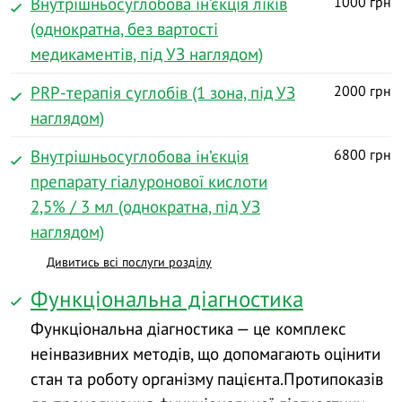
Внутрішньосуглобова ін’єкція ліків
1000 грн
(однократна, без вартості
медикаментів, під УЗ наглядом)
PRP-терапія суглобів (1 зона, під УЗ
2000 грн
наглядом)
Внутрішньосуглобова ін’єкція
6800 грн
препарату гіалуронової кислоти
2,5% / 3 мл (однократна, під УЗ
наглядом)
Дивитись всі послуги розділу
Функціональна діагностика
Функціональна діагностика — це комплекс
неінвазивних методів, що допомагають оцінити
стан та роботу організму пацієнта.Протипоказів