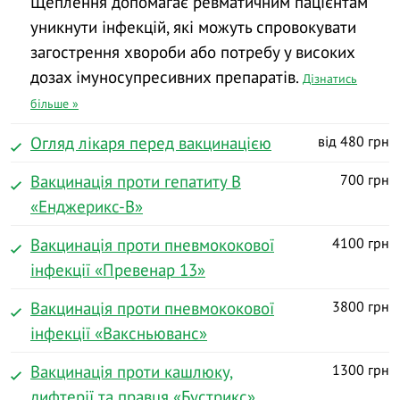
Щеплення допомагає ревматичним пацієнтам
уникнути інфекцій, які можуть спровокувати
загострення хвороби або потребу у високих
дозах імуносупресивних препаратів.
Дізнатись
більше »
Огляд лікаря перед вакцинацією
від 480 грн
Вакцинація проти гепатиту В
700 грн
«Енджерикс-В»
Вакцинація проти пневмококової
4100 грн
інфекції «Превенар 13»
Вакцинація проти пневмококової
3800 грн
інфекції «Ваксньюванс»
Вакцинація проти кашлюку,
1300 грн
дифтерії та правця «Бустрикс»