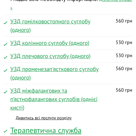
»
УЗД гомілковостопного суглобу
560 грн
(одного)
УЗД колінного суглобу (одного)
530 грн
УЗД плечового суглобу (одного)
530 грн
УЗД променезап'ясткового суглобу
560 грн
(одного)
УЗД міжфалангових та
560 грн
п’ястнофалангових суглобів (однієї
кисті)
Дивитись всі послуги розділу
Терапевтична служба