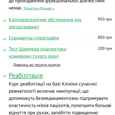
до проходження функціональної діагностики
немає.
Дізнатись більше »
Капіляроскопічне обстеження рук
950 грн
(деталізоване)
Стандартна спірографія
800 грн
Тест Ширмера (діагностика
200 грн
«синдрому сухого ока»)
Дивитись всі послуги розділу
Реабілітація
Курс реабілітації на базі Клініки сучасної
ревматології включає маніпуляції, що
допоможуть безмедикаментозно підтримувати
еластичність м’язів пацієнтів, полегшити больові
відчуття при рухах, запобігти підвищенню