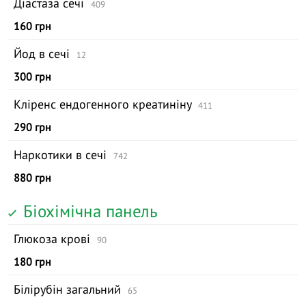
Діастаза сечі
409
160 грн
Йод в сечі
12
300 грн
Кліренс ендогенного креатиніну
411
290 грн
Наркотики в сечі
742
880 грн
Біохімічна панель
Глюкоза крові
90
180 грн
Білірубін загальний
65