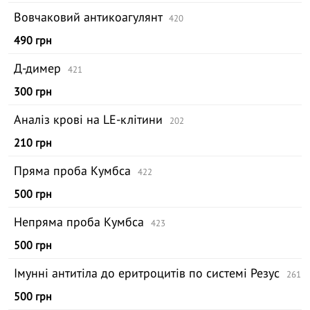
Вовчаковий антикоагулянт
420
490 грн
Д-димер
421
300 грн
Аналіз крові на LE-клітини
202
210 грн
Пряма проба Кумбса
422
500 грн
Непряма проба Кумбса
423
500 грн
Імунні антитіла до еритроцитів по системі Резус
261
500 грн