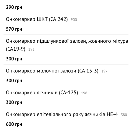
290 грн
Онкомаркер ШКТ (СА 242)
900
570 грн
Онкомаркер підшлункової залози, жовчного міхура
(СА19-9)
196
300 грн
Онкомаркер молочної залози (СА 15-3)
197
300 грн
Онкомаркер яєчників (СА-125)
198
300 грн
Онкомаркер епітеліального раку яєчників HE-4
380
600 грн