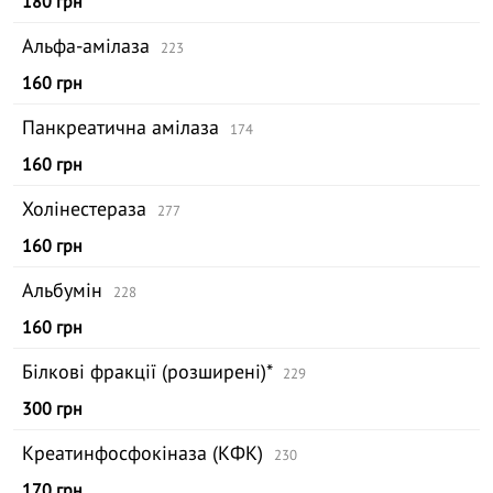
180 грн
Альфа-амілаза
223
160 грн
Панкреатична амілаза
174
160 грн
Холінестераза
277
160 грн
Альбумін
228
160 грн
Білкові фракції (розширені)*
229
300 грн
Креатинфосфокіназа (КФК)
230
170 грн