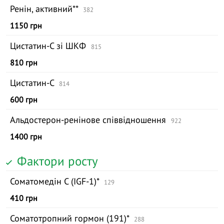
Ренін, активний**
382
1150 грн
Цистатин-С зі ШКФ
815
810 грн
Цистатин-С
814
600 грн
Альдостерон-ренінове співвідношення
922
1400 грн
Фактори росту
Соматомедін С (IGF-1)*
129
410 грн
Соматотропний гормон (191)*
288