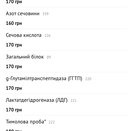
170 грн
Азот сечовини
339
160 грн
Сечова кислота
226
170 грн
Загальний білок
89
170 грн
g-Глутамілтранспептидаза (ГГТП)
220
170 грн
Лактатдегідрогеназа (ЛДГ)
221
170 грн
Тимолова проба*
222