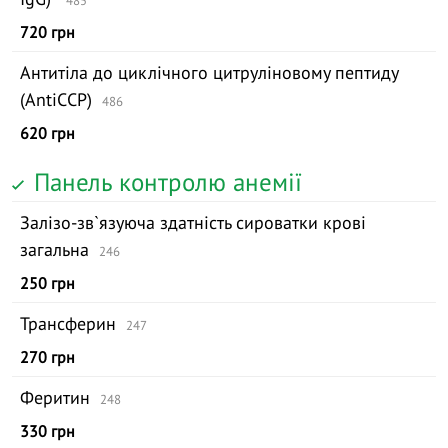
485
720 грн
Антитіла до циклічного цитруліновому пептиду
(AntiCCP)
486
620 грн
Панель контролю анемії
Залізо-зв`язуюча здатність сироватки крові
загальна
246
250 грн
Трансферин
247
270 грн
Феритин
248
330 грн