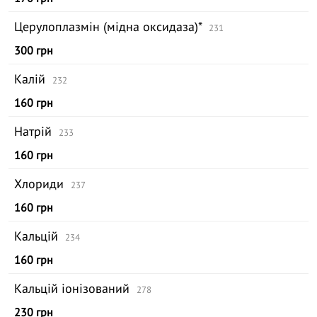
Церулоплазмін (мідна оксидаза)*
231
300 грн
Калій
232
160 грн
Натрій
233
160 грн
Хлориди
237
160 грн
Кальцій
234
160 грн
Кальцій іонізований
278
230 грн