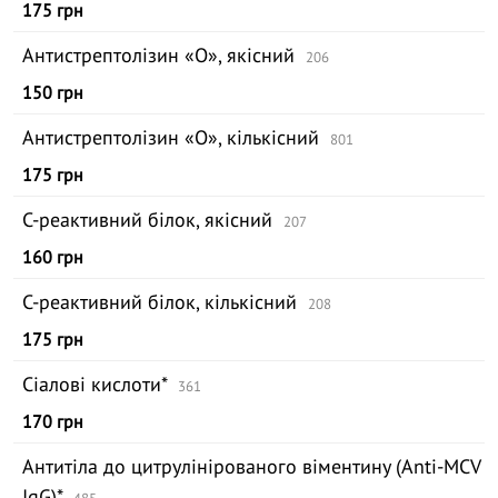
175 грн
Антистрептолізин «О», якісний
206
150 грн
Антистрептолізин «О», кількісний
801
175 грн
С-реактивний білок, якісний
207
160 грн
С-реактивний білок, кількісний
208
175 грн
Сіалові кислоти*
361
170 грн
Антитіла до цитрулінірованого віментину (Anti-MCV
IgG)*