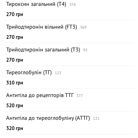
Тироксин загальний (Т4)
376
270 грн
Трийодтиронін вільний (FТ3)
369
270 грн
Трийодтиронін загальний (Т3)
93
270 грн
Тиреоглобулін (ТГ)
123
310 грн
Антитіла до рецепторів ТТГ
377
520 грн
Антитіла до тиреоглобуліну (АТТГ)
121
320 грн