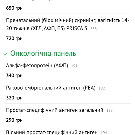
650 грн
Пренатальний (біохімічний) скринінг, вагітність 14-
20 тижнів (ХГЛ, АФП, Е3) PRISCA 5
358
720 грн
Онкологічна панель
Альфа-фетопротеїн (АФП)
191
340 грн
Раково-ембріональний антиген (РЕА)
192
320 грн
Простат-специфічний антиген загальний
193
290 грн
Вільний простат-специфічний антиген
194