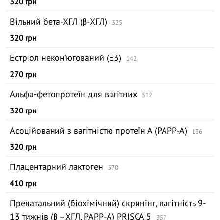
320 грн
Вільний бета-ХГЛ (β-ХГЛ)
325
320 грн
Естріол некон’югований (Е3)
142
270 грн
Альфа-фетопротеїн для вагітних
512
320 грн
Асоційований з вагітністю протеїн А (РАРР-А)
136
320 грн
Плацентарний лактоген
370
410 грн
Пренатальний (біохімічний) скринінг, вагітність 9-
13 тижнів (β –ХГЛ, PAPP-А) PRISCA 5
357