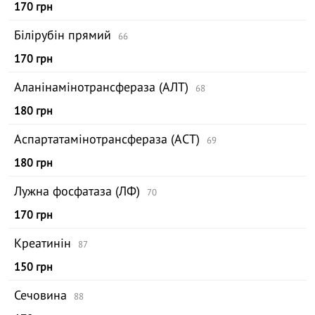
170 грн
Білірубін прямий
66
170 грн
Аланінамінотрансфераза (АЛТ)
68
180 грн
Аспартатамінотрансфераза (АСТ)
69
180 грн
Лужна фосфатаза (ЛФ)
70
170 грн
Креатинін
87
150 грн
Сечовина
88