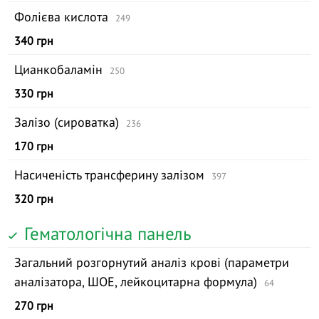
Фолієва кислота
249
340 грн
Цианкобаламін
250
330 грн
Залізо (сироватка)
236
170 грн
Насиченість трансферину залізом
397
320 грн
Гематологічна панель
Загальний розгорнутий аналіз крові (параметри
аналізатора, ШОЕ, лейкоцитарна формула)
64
270 грн