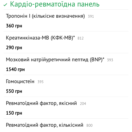
Кардіо-ревматоїдна панель
Тропонін I (кількісне визначення)
391
360 грн
Креатинкіназа-МВ (КФК-МВ)*
812
290 грн
Мозковий натрійуретичний пептид (BNP)*
393
1540 грн
Гомоцистеїн
395
550 грн
Ревматоїдний фактор, якісний
204
150 грн
Ревматоїдний фактор, кількісний
800