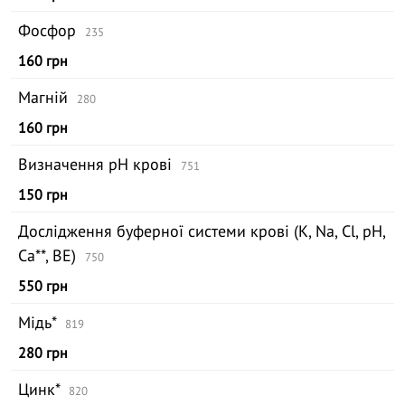
Фосфор
235
160 грн
Магній
280
160 грн
Визначення pH крові
751
150 грн
Дослідження буферної системи крові (K, Na, Cl, pH,
Ca**, BE)
750
550 грн
Мідь*
819
280 грн
Цинк*
820