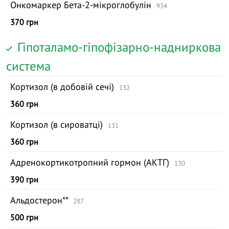
Онкомаркер Бета-2-мікроглобулін
934
370 грн
Гіпоталамо-гіпофізарно-надниркова
система
Кортизол (в добовій сечі)
132
360 грн
Кортизол (в сироватці)
131
360 грн
Адренокортикотропний гормон (АКТГ)
130
390 грн
Альдостерон**
287
500 грн