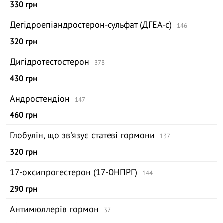
330 грн
Дегідроепіандростерон-сульфат (ДГЕА-с)
146
320 грн
Дигідротестостерон
378
430 грн
Андростендіон
147
460 грн
Глобулін, що зв'язує статеві гормони
137
320 грн
17-оксипрогестерон (17-ОНПРГ)
144
290 грн
Антимюллерів гормон
37