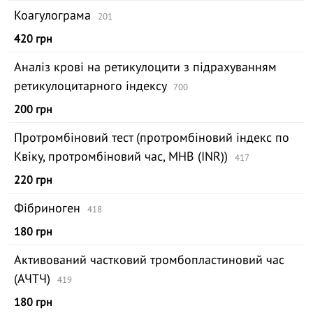
Коагулограма
201
420 грн
Аналіз крові на ретикулоцити з підрахуванням
ретикулоцитарного індексу
700
200 грн
Протромбіновий тест (протромбіновий індекс по
Квіку, протромбіновий час, МНВ (INR))
417
220 грн
Фібриноген
418
180 грн
Активований частковий тромбопластиновий час
(АЧТЧ)
419
180 грн