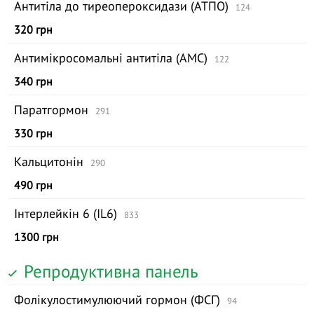
Антитіла до тиреопероксидази (АТПО)
124
320 грн
Антимікросомальні антитіла (АМС)
122
340 грн
Паратгормон
291
330 грн
Кальцитонін
290
490 грн
Інтерлейкін 6 (ІL6)
833
1300 грн
Репродуктивна панель
Фолікулостимулюючий гормон (ФСГ)
94