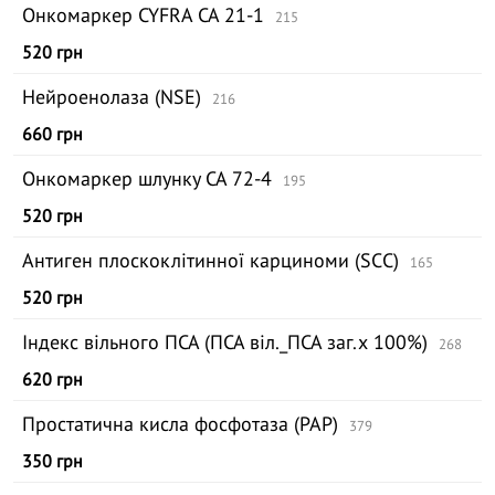
Онкомаркер CYFRA СА 21-1
215
520 грн
Нейроенолаза (NSE)
216
660 грн
Онкомаркер шлунку СА 72-4
195
520 грн
Антиген плоскоклітинної карциноми (SCC)
165
520 грн
Індекс вільного ПСА (ПСА віл._ПСА заг.х 100%)
268
620 грн
Простатична кисла фосфотаза (PAP)
379
350 грн