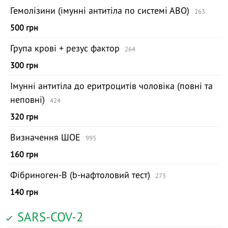
Гемолізини (імунні антитіла по системі АВО)
263
500 грн
Група крові + резус фактор
264
300 грн
Імунні антитіла до еритроцитів чоловіка (повні та
неповні)
424
320 грн
Визначення ШОЕ
995
160 грн
Фібриноген-В (b-нафтоловий тест)
273
140 грн
SARS-COV-2