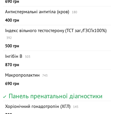
690 грн
Антиспермальні антитіла (кров)
180
400 грн
Індекс вільного тестостерону (ТСТ заг./ГЗСГх100%)
392
500 грн
Інгібін В
503
870 грн
Макропролактин
743
690 грн
Панель пренатальної діагностики
Хоріонічний гонадотропін (ХГЛ)
145