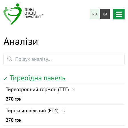
RU
UA
Аналізи
Тиреоїдна панель
Тиреотропний гормон (ТТГ)
91
270 грн
Тироксин вільний (FТ4)
92
270 грн