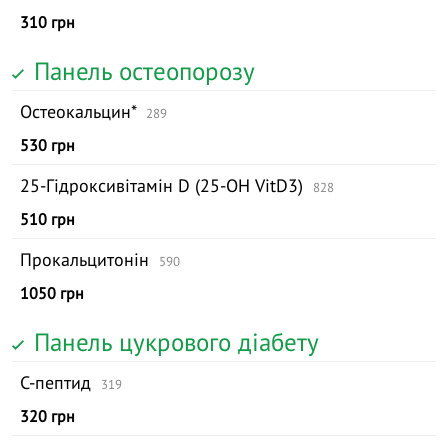
310 грн
Панель остеопорозу
Остеокальцин*
289
530 грн
25-Гідроксивітамін D (25-ОН VitD3)
828
510 грн
Прокальцитонін
590
1050 грн
Панель цукрового діабету
С-пептид
319
320 грн