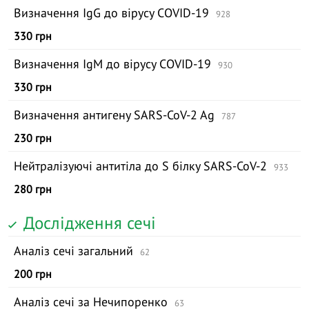
Визначення IgG до вірусу COVID-19
928
330 грн
Визначення IgM до вірусу COVID-19
930
330 грн
Визначення антигену SARS-CoV-2 Ag
787
230 грн
Нейтралізуючі антитіла до S білку SARS-CoV-2
933
280 грн
Дослідження сечі
Аналіз сечі загальний
62
200 грн
Аналіз сечі за Нечипоренко
63