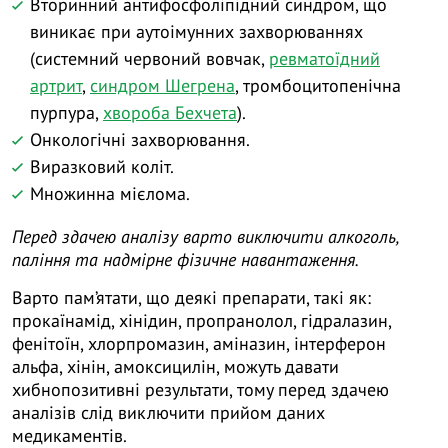
Вторинний антифосфоліпідний синдром, що
виникає при аутоімунних захворюваннях
(системний червоний вовчак,
ревматоїдний
артрит
,
синдром Шегрена
, тромбоцитопенічна
пурпура,
хвороба Бехчета
).
Онкологічні захворювання.
Виразковий коліт.
Множинна мієлома.
Перед здачею аналізу варто виключити алкоголь,
паління та надмірне фізичне навантаження.
Варто пам’ятати, що деякі препарати, такі як:
прокаїнамід, хінідин, пропранолол, гідралазин,
фенітоїн, хлорпромазин, аміназин, інтерферон
альфа, хінін, амоксицилін, можуть давати
хибнопозитивні результати, тому перед здачею
аналізів слід виключити прийом даних
медикаментів.