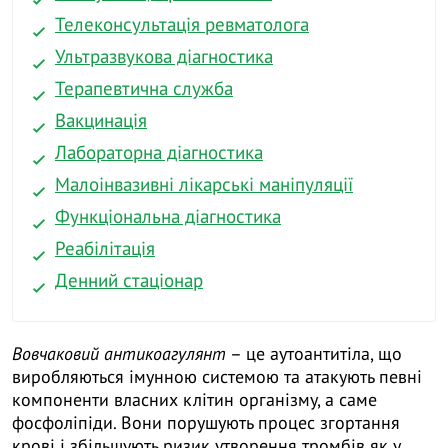
Телеконсультація ревматолога
Ультразвукова діагностика
Терапевтична служба
Вакцинація
Лабораторна діагностика
Малоінвазивні лікарські маніпуляції
Функціональна діагностика
Реабілітація
Денний стаціонар
Вовчаковий антикоагулянт
– це аутоантитіла, що
виробляються імунною системою та атакують певні
компоненти власних клітин організму, а саме
фосфоліпіди. Вони порушують процес згортання
крові і збільшують ризик утворення тромбів як у