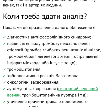
венах, так і в артеріях людини.
Коли треба здати аналіз?
Показами до призначення даного обстеження є:
діагностика антифосфоліпідного синдрому;
наявність епізоду тромбозу невстановленої
етіології (тромбоз глибоких вен нижніх кінцівок,
тромбоемболія легеневої артерії, гостра ішемія,
інфаркт міокарда або інсульт, тощо);
тромбоцитопенія;
хибнопозитивна реакція Вассермана;
онкологічні захворювання;
аутоімунні захворювання (
системний червоний
вовчак
, тромбоцитопенічна пурпура і т.д);
уточнення причини тривало подовженого