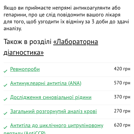
Якщо ви приймаєте непрямі антикоагулянти або
гепарини, про це слід повідомити вашого лікаря
для того, щоб узгодити їх відміну за 3 доби до здачі
аналізу.
Також в розділі
«
Лабораторна
діагностика
»
Ревмопроби
420 грн
Антинуклеарні антитіла (АNA)
570 грн
Дослідження синовіальної рідини
370 грн
Загальний розгорнутий аналіз крові
270 грн
Антитіла до циклічного цитруліновому
620 грн
пептиду (AntiCCP)