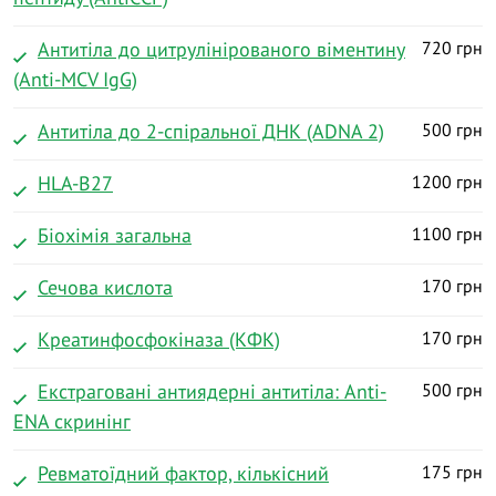
Антитіла до цитрулінірованого віментину
720 грн
(Anti-MCV IgG)
Антитіла до 2-спіральної ДНК (ADNA 2)
500 грн
HLA-B27
1200 грн
Біохімія загальна
1100 грн
Сечова кислота
170 грн
Креатинфосфокіназа (КФК)
170 грн
Екстраговані антиядерні антитіла: Anti-
500 грн
ENA скринінг
Ревматоїдний фактор, кількісний
175 грн