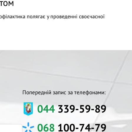
їтом
офілактика полягає у проведенні своєчасної
Попередній запис за телефонами:
044
339-59-89
068
100-74-79