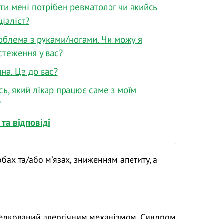
ти мені потрібен ревматолог чи якийсь
іаліст?
облема з руками/ногами. Чи можу я
стеження у вас?
на. Це до вас?
сь, який лікар працює саме з моїм
?
та відповіді
бах та/або м'язах, зниженням апетиту, а
ередкований алергічним механізмом. Синдром