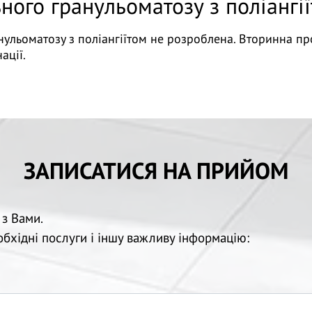
ого гранульоматозу з поліангі
ульоматозу з поліангіїтом не розроблена. Вторинна пр
инації.
ЗАПИСАТИСЯ НА ПРИЙОМ
 з Вами.
еобхідні послуги і іншу важливу інформацію: