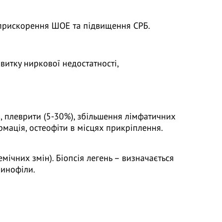
 прискорення ШОЕ та підвищення СРБ.
витку ниркової недостатності,
о, плеврити (5-30%), збільшення лімфатичних
ормація, остеофіти в місцях прикріплення.
мічних змін). Біопсія легень – визначається
зинофіли.