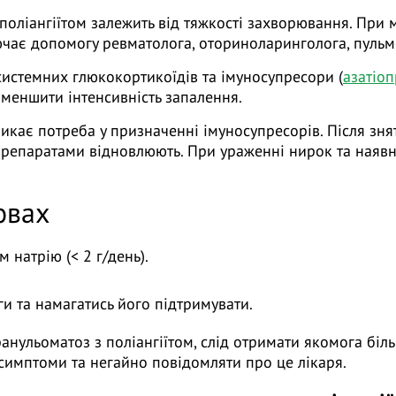
поліангіїтом залежить від тяжкості захворювання. При
ючає допомогу ревматолога, оториноларинголога, пульм
системних глюкокортикоїдів та імуносупресори (
азатіо
зменшити інтенсивність запалення.
кає потреба у призначенні імуносупресорів. Після зня
препаратами відновлюють. При ураженні нирок та наявн
овах
 натрію (< 2 г/день).
и та намагатись його підтримувати.
анульоматоз з поліангіїтом, слід отримати якомога біл
 симптоми та негайно повідомляти про це лікаря.