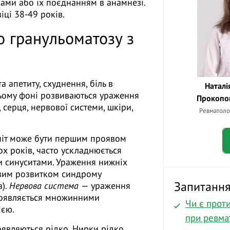
ами або їх поєднанням в анамнезі.
ці 38-49 років.
 гранульоматозу з
а апетиту, схуднення, біль в
Наталі
а цьому фоні розвиваються ураження
Прокопов
 серця, нервової системи, шкіри,
Ревматоло
ніт може бути першим проявом
ох років, часто ускладнюється
и синуситами. Ураження нижніх
овим розвитком синдрому
Запитання 
а).
Нервова система
— ураження
роявляється множинними
Чи є прот
ією.
при ревма
являються рідко. Нирки рідко