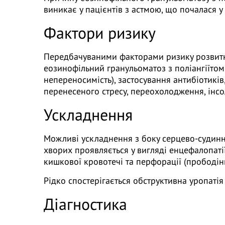
виникає у пацієнтів з астмою, що почалася 
Фактори ризику
Передбачуваними факторами ризику розвитку ц
еозинофільний гранульоматоз з поліангіїтом 
непереносимість), застосування антибіотиків,
перенесеного стресу, переохолодження, інсоля
Ускладнення
Можливі ускладнення з боку серцево-судинної
хворих проявляється у вигляді енцефалопатії
кишкової кровотечі та перфорації (прободінн
Рідко спостерігається обструктивна уропатія
Діагностика