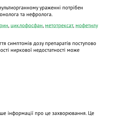
 мультиорганному ураженні потрібен
онолога та нефролога.
прин
,
циклофосфан
,
метотрексат
,
мофетилу
ття симптомів дозу препаратів поступово
ості ниркової недостатності може
ьше інформації про це захворювання. Це