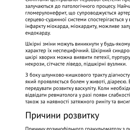
залучаються до патологічного процесу. Найч
гломерулонефрит, що супроводжується артер
серцево-судинної системи спостерігається у 
інфаркту міокарда, міокардиту, можливе зал
ендокарду.
Шкірні зміни можуть виникнути у будь-якому
характер їх неспецифічний. Шкірний синдро
шкірі хворих можна виявити петехії, пурпуру
некрози, сітчасте ліведо, підшкірні вузлики.
З боку шлунково-кишкового тракту діагносту
який проявляється болем у животі, діареєю.
передувати розвитку васкуліту. Коли необхі
відвідати ревматолога у разі появи слабкост
також за наявності затяжного риніту та висип
Причини розвитку
Причину еозинофільного гранульоматозу з п