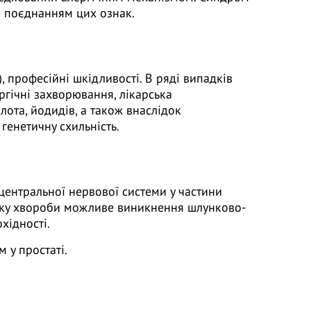
и поєднанням цих ознак.
, професійні шкідливості. В ряді випадків
ергічні захворювання, лікарська
олота, йодидів, а також внаслідок
 генетичну схильність.
 центральної нервової системи у частини
звитку хвороби можливе виникнення шлунково-
хідності.
 у простаті.