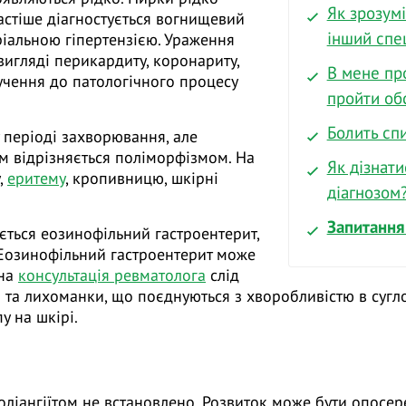
Як зрозумі
астіше діагностується вогнищевий
інший спец
іальною гіпертензією. Ураження
вигляді перикардиту, коронариту,
В мене пр
учення до патологічного процесу
пройти об
Болить спи
 періоді захворювання, але
м відрізняється поліморфізмом. На
Як дізнати
,
еритему
, кропивницю, шкірні
діагнозом
Запитання 
ється еозинофільний гастроентерит,
 Еозинофільний гастроентерит може
дна
консультація ревматолога
слід
і та лихоманки, що поєднуються з хворобливістю в сугло
у на шкірі.
оліангіїтом не встановлено. Розвиток може бути опос