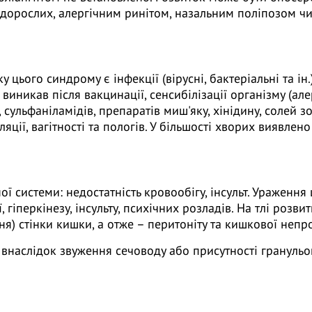
у дорослих, алергічним ринітом, назальним поліпозом ч
ього синдрому є інфекції (вірусні, бактеріальні та ін.)
виникав після вакцинації, сенсибілізації організму (ал
 сульфаніламідів, препаратів миш'яку, хінідину, солей з
ції, вагітності та пологів. У більшості хворих виявлено
 системи: недостатність кровообігу, інсульт. Ураження
, гіперкінезу, інсульту, психічних розладів. На тлі ро
я) стінки кишки, а отже – перитоніту та кишкової непро
 внаслідок звуження сечоводу або присутності гранульом