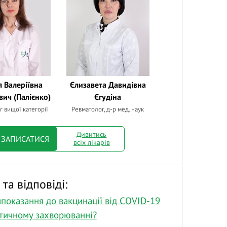
я Валеріївна
Єлизавета Давидівна
ич (Палієнко)
Єгудіна
г вищої категорії
Ревматолог, д-р мед. наук
Дивитись
ЗАПИСАТИСЯ
всіх лікарів
та відповіді:
ипоказання до вакцинації від COVID-19
тичному захворюванні?