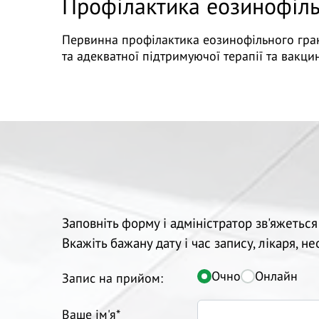
Профілактика еозинофільн
Первинна профілактика еозинофільного гран
та адекватної підтримуючої терапії та вакц
Заповніть форму і адміністратор зв'яжеться
Вкажіть бажану дату і час запису, лікаря, н
Очно
Онлайн
Запис на прийом:
Ваше ім'я*