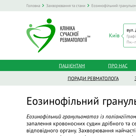
Головна
Захворювання та стани
Еозинофільний гранульома
вул.
Київ
Графі
Пн.–п
ПАЦІЄНТАМ
ПРО НАС
ПОРАДИ РЕВМАТОЛОГА
Еозинофільний грануль
Еозинофільний гранульоматоз із поліангіїто
запалення кровоносних судин дрібного та с
відповідного органу. Захворювання найчасті