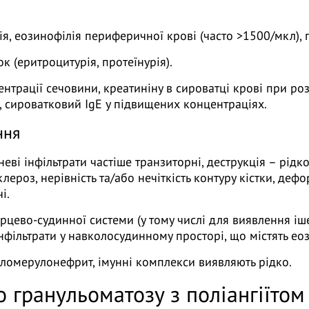
я, еозинофілія периферичної крові (часто >1500/мкл),
 (еритроцитурія, протеїнурія).
нтрації сечовини, креатиніну в сироватці крові при роз
і, сироватковий IgЕ у підвищених концентраціях.
ння
неві інфільтрати частіше транзиторні, деструкція – рідк
лероз, нерівність та/або нечіткість контуру кістки, деф
і.
ерцево-судинної системи (у тому числі для виявлення іше
нфільтрати у навколосудинному просторі, що містять ео
ломерулонефрит, імунні комплекси виявляють рідко.
 гранульоматозу з поліангіїтом