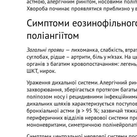
астмою, алергічним ринітом, носовими поліп
Хвороба починає проявлятися приблизно у ві
Симптоми еозинофільного
поліангіїтом
Загальні прояви
— лихоманка, слабкість, втрат
суглобах, рідше – артрити, біль у м’язах. Н
органів з багатим кровопостачанням: легень,
ШКТ, нирок.
Ураження дихальної системи. Алергічний ри
захворювання, зберігається протягом багать
поліпозом носу і рецидивними інфекційним
дихальних шляхів характеризується поступ
бронхіальної астми (в > 95 %; зазвичай тяжк
периферичних відділів нервової системи п
мононевритами, симетричною полінейропат
Симптоми центральної нервової системи про