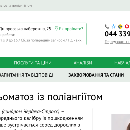
тоз із поліангіїтом
 Дніпровська набережна, 25
Як проїхати?
044
339
к роботи:
т. з 9 до 16 / Сб. за попереднім записом / Нд. - вих.
Передзвоніть
ПОСЛУГИ ТА ЦІНИ
АНАЛІЗИ
НАВЧА
ЗАПИТАННЯ ТА ВІДПОВІДІ
ЗАХВОРЮВАННЯ ТА СТАНИ
оматоз із поліангіїтом
м (синдром Черджа-Стросс)
–
ереднього калібру із пошкодженням
ше зустрічається серед дорослих з