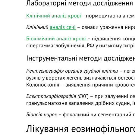
Лабораторні методи дослідження
Клінічний аналіз крові
– нормоцитарна анемі
Клінічний
аналіз сечі
– ознаки ураження нирок
Біохімічний аналіз крові
– підвищення конце
гіпергаммаглобулінемія, РФ у низькому титр
Інструментальні методи дослідже
Рентгенографія органів грудної клітки
– леге
вузлів у воротах легень визначаються остеоск
Колоноскопія – виявлення причини кровотеч
Електрокардіографія (ЕКГ
) – при залученні с
гранульоматозне запалення дрібних судин, і
Біопсія нирок
– фокальний чи сегментарний г
Лікування еозинофільного