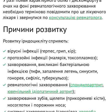
У разі появи характерного болю і дискомфорту в
очах на фоні ревматологічного захворювання
необхідно терміново повідомити про це лікуючого
лікаря і звернутися по
консультацію ревматолога
.
Причини розвитку
Розвитку іридоцикліту сприяють:
вірусні інфекції (герпес, грип, кір);
протозойні інфекції (малярія, токсоплазмоз);
захворювання, викликані бактеріальною
інфекцією (тифи, запалення легень, синусити,
гонорея, сифіліс, туберкульоз);
ревматологічні захворювання (
спондилоартрит
,
ювенільний ідіопатичний артрит
);
захворювання зубів, щелепи (прикореневі кісти),
носоглотки і порожнин носа;
системні захворювання (саркоїдоз,
хвороба