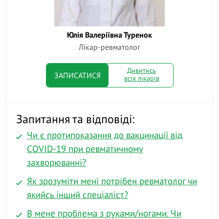
Юлія Валеріївна Туренок
Лікар-ревматолог
Дивитись
ЗАПИСАТИСЯ
всіх лікарів
Запитання та відповіді:
Чи є протипоказання до вакцинації від
COVID-19 при ревматичному
захворюванні?
Як зрозуміти мені потрібен ревматолог чи
якийсь інший спеціаліст?
В мене проблема з руками/ногами. Чи