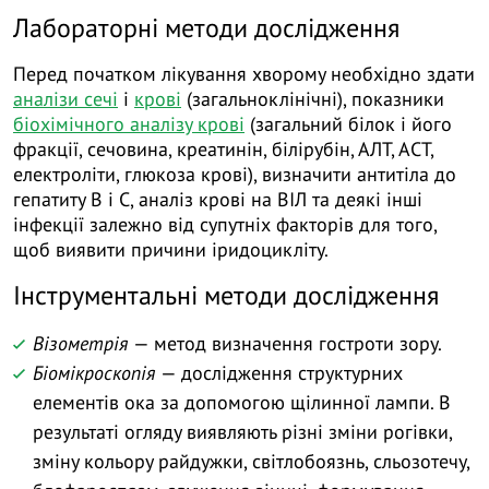
Лабораторні методи дослідження
Перед початком лікування хворому необхідно здати
аналізи сечі
і
крові
(загальноклінічні), показники
біохімічного аналізу крові
(загальний білок і його
фракції, сечовина, креатинін, білірубін, АЛТ, АСТ,
електроліти, глюкоза крові), визначити антитіла до
гепатиту B і C, аналіз крові на ВІЛ та деякі інші
інфекції залежно від супутніх факторів для того,
щоб виявити причини іридоцикліту.
Інструментальні методи дослідження
Візометрія
— метод визначення гостроти зору.
Біомікроскопія
— дослідження структурних
елементів ока за допомогою щілинної лампи. В
результаті огляду виявляють різні зміни рогівки,
зміну кольору райдужки, світлобоязнь, сльозотечу,