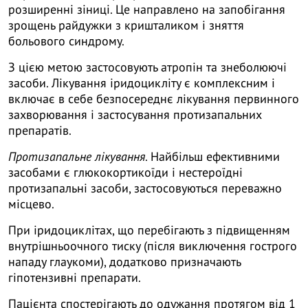
розширенні зіниці. Це направлено на запобігання
зрощень райдужки з кришталиком і зняття
больового синдрому.
З цією метою застосовують атропін та знеболюючі
засоби. Лікування іридоцикліту є комплексним і
включає в себе безпосереднє лікування первинного
захворювання і застосування протизапальних
препаратів.
Протизапальне лікування
. Найбільш ефективними
засобами є глюкокортикоїди і нестероїдні
протизапальні засоби, застосовуються переважно
місцево.
При іридоциклітах, що перебігають з підвищенням
внутрішньоочного тиску (після виключення гострого
нападу глаукоми), додатково призначають
гіпотензивні препарати.
Пацієнта спостерігають до одужання протягом від 1