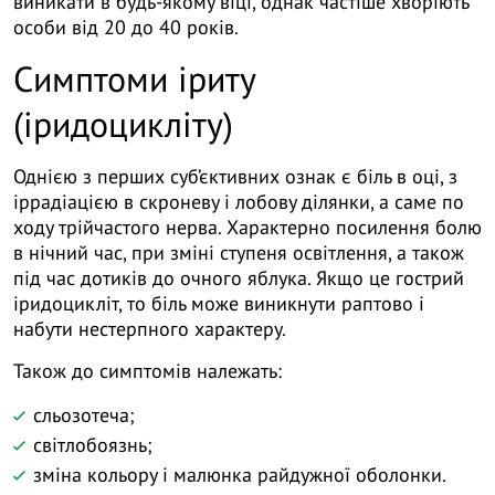
виникати в будь-якому віці, однак частіше хворіють
особи від 20 до 40 років.
Симптоми іриту
(іридоцикліту)
Однією з перших суб’єктивних ознак є біль в оці, з
іррадіацією в скроневу і лобову ділянки, а саме по
ходу трійчастого нерва. Характерно посилення болю
в нічний час, при зміні ступеня освітлення, а також
під час дотиків до очного яблука. Якщо це гострий
іридоцикліт, то біль може виникнути раптово і
набути нестерпного характеру.
Також до симптомів належать:
сльозотеча;
світлобоязнь;
зміна кольору і малюнка райдужної оболонки.