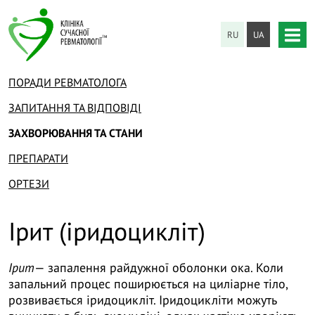
RU
UA
ПОРАДИ РЕВМАТОЛОГА
ЗАПИТАННЯ ТА ВІДПОВІДІ
ЗАХВОРЮВАННЯ ТА СТАНИ
ПРЕПАРАТИ
ОРТЕЗИ
Ірит (іридоцикліт)
Ірит
— запалення райдужної оболонки ока. Коли
запальний процес поширюється на циліарне тіло,
розвивається іридоцикліт. Іридоцикліти можуть