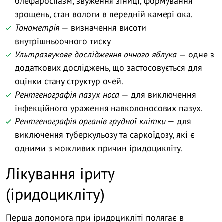
блефароспазм, звуження зіниці, формування
зрощень, стан вологи в передній камері ока.
Тонометрія
— визначення висоти
внутрішньоочного тиску.
Ультразвукове дослідження очного яблука
— одне з
додаткових досліджень, що застосовується для
оцінки стану структур очей.
Рентгенографія пазух носа
— для виключення
інфекційного ураження навколоносових пазух.
Рентгенографія органів грудної клітки
— для
виключення туберкульозу та саркоїдозу, які є
одними з можливих причин іридоцикліту.
Лікування іриту
(іридоцикліту)
Перша допомога при іридоцикліті полягає в