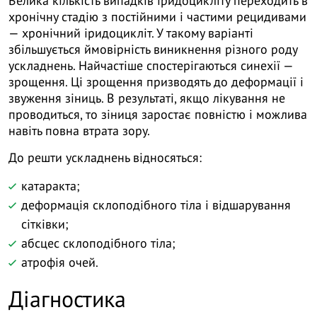
Велика кількість випадків іридоцикліту переходить в
хронічну стадію з постійними і частими рецидивами
— хронічний іридоцикліт. У такому варіанті
збільшується ймовірність виникнення різного роду
ускладнень. Найчастіше спостерігаються синехії —
зрощення. Ці зрощення призводять до деформації і
звуження зіниць. В результаті, якщо лікування не
проводиться, то зіниця заростає повністю і можлива
навіть повна втрата зору.
До решти ускладнень відносяться:
катаракта;
деформація склоподібного тіла і відшарування
сітківки;
абсцес склоподібного тіла;
атрофія очей.
Діагностика