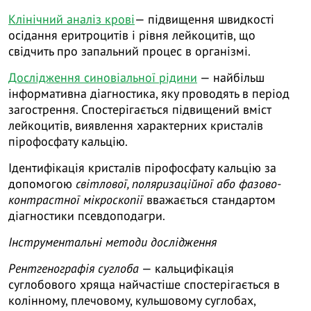
Клінічний аналіз крові
— підвищення швидкості
осідання еритроцитів і рівня лейкоцитів, що
свідчить про запальний процес в організмі.
Дослідження синовіальної рідини
— найбільш
інформативна діагностика, яку проводять в період
загострення. Спостерігається підвищений вміст
лейкоцитів, виявлення характерних кристалів
пірофосфату кальцію.
Ідентифікація кристалів пірофосфату кальцію за
допомогою
світлової, поляризаційної або фазово-
контрастної мікроскопії
вважається стандартом
діагностики псевдоподагри.
Інструментальні методи дослідження
Рентгенографія суглоба
— кальцифікація
суглобового хряща найчастіше спостерігається в
колінному, плечовому, кульшовому суглобах,