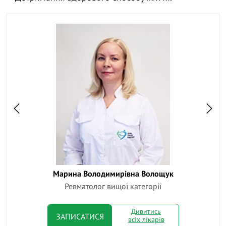
Марина Володимирівна Волощук
Ок
Ревматолог вищої категорії
Дивитись
ЗАПИСАТИСЯ
всіх лікарів