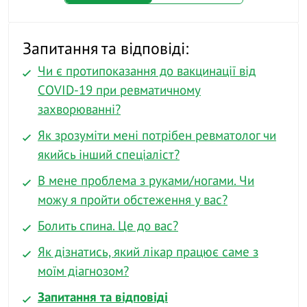
Запитання та відповіді:
Чи є протипоказання до вакцинації від
COVID-19 при ревматичному
захворюванні?
Як зрозуміти мені потрібен ревматолог чи
якийсь інший спеціаліст?
В мене проблема з руками/ногами. Чи
можу я пройти обстеження у вас?
Болить спина. Це до вас?
Як дізнатись, який лікар працює саме з
моїм діагнозом?
Запитання та відповіді