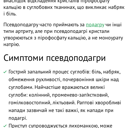
внаслідок відкладення кристалів пірофосфату
кальцію в суглобових тканинах, що викликає набряк
і біль.
Псевдоподагру часто приймають за
подагру
чи інші
типи артриту, але при псевдоподагрі кристали
утворюються з пірофосфату кальцію, а не моноурату
натрію.
Симптоми псевдоподагри
Гострий запальний процес суглобів: біль, набряк,
обмеження рухливості, почервоніння шкіри над
суглобами. Найчастіше вражаються великі
суглоби: колінний, променево-зап’ястковий,
гомілковостопний, ліктьовий. Раптові хворобливі
напади зазвичай не такі важкі, як напади при
подагрі.
Приступ супроводжується лихоманкою, може