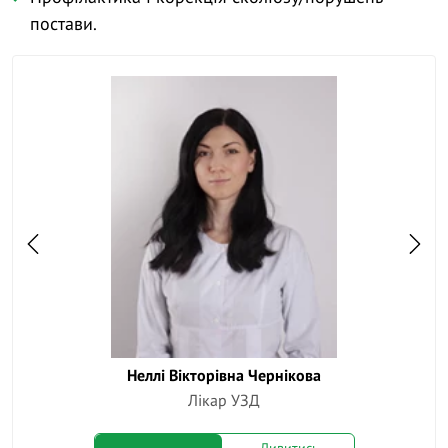
постави.
Неллі Вікторівна Чернікова
Ан
Лікар УЗД