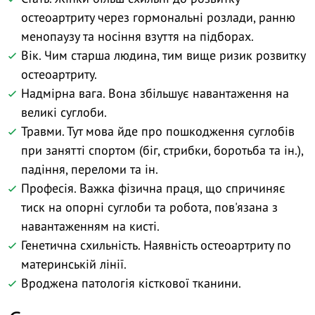
остеоартриту через гормональні розлади, ранню
менопаузу та носіння взуття на підборах.
Вік. Чим старша людина, тим вище ризик розвитку
остеоартриту.
Надмірна вага. Вона збільшує навантаження на
великі суглоби.
Травми. Тут мова йде про пошкодження суглобів
при занятті спортом (біг, стрибки, боротьба та ін.),
падіння, переломи та ін.
Професія. Важка фізична праця, що спричиняє
тиск на опорні суглоби та робота, пов'язана з
навантаженням на кисті.
Генетична схильність. Наявність остеоартриту по
материнській лінії.
Вроджена патологія кісткової тканини.