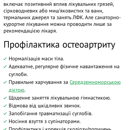
включає позитивний вплив лікувальних грязей,
сірководневих або мишʼяковистих та ванн,
термальних джерел та занять ЛФК. Але санаторно-
курортне лікування можна проводити лише за
рекомендацією лікаря.
Профілактика остеоартриту
Нормалізація маси тіла.
Адекватне, регулярне фізичне навантаження на
суглоби.
Правильне харчування за
Середземноморською
дієтою
.
Щоденне заняття лікувальною гімнастикою.
Відмова від шкідливих звичок.
Запобігання травматизації суглобів.
Носіння взуття з супінаторами.
Профілактика і корекція сколіозу/порушень