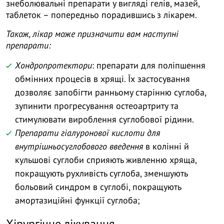
знеболювальні препарати у вигляді гелів, мазей,
таблеток – попередньо порадившись з лікарем.
Також, лікар може призначити вам наступні
препарати:
Хондропротектори
: препарати для поліпшення
обмінних процесів в хрящі. Їх застосування
дозволяє запобігти ранньому старінню суглоба,
зупинити прогресування остеоартриту та
стимулювати вироблення суглобової рідини.
Препарати гіалуронової кислоти для
внутрішньосуглобового введення
в колінні й
кульшові суглоби сприяють живленню хряща,
покращують рухливість суглоба, зменшують
больовий синдром в суглобі, покращують
амортазиційні функції суглоба;
Хірургічне лікування