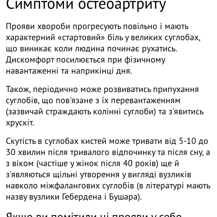
Симптоми остеоартриту
Прояви хвороби прогресують повільно і мають
характерний «стартовий» біль у великих суглобах,
що виникає коли людина починає рухатись.
Дискомфорт посилюється при фізичному
навантаженні та наприкінці дня.
Також, періодично може розвиватись припухання
суглобів, що пов'язане з їх перевантаженням
(зазвичай страждають колінні суглоби) та з'явитись
хрускіт.
Скутість в суглобах кистей може тривати від 5-10 до
30 хвилин після тривалого відпочинку та після сну, а
з віком (частіше у жінок після 40 років) ще й
з'являються щільні утворення у вигляді вузликів
навколо міжфалангових суглобів (в літературі мають
назву вузлики Гебердена і Бушара).
Якщо ви помітили ці прояви у себе –