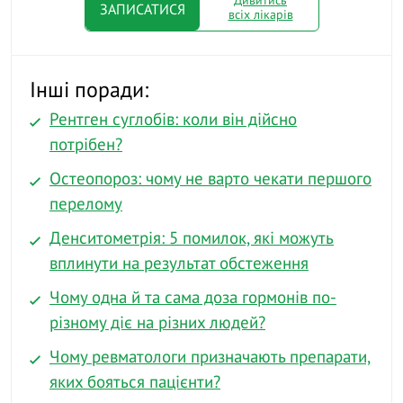
Дивитись
ЗАПИСАТИСЯ
всіх лікарів
Інші поради:
Рентген суглобів: коли він дійсно
потрібен?
Остеопороз: чому не варто чекати першого
перелому
Денситометрія: 5 помилок, які можуть
вплинути на результат обстеження
Чому одна й та сама доза гормонів по-
різному діє на різних людей?
Чому ревматологи призначають препарати,
яких бояться пацієнти?