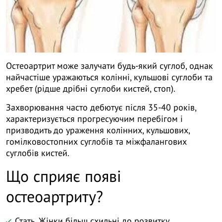
Остеоартрит може залучати будь-який суглоб, однак
найчастіше уражаються колінні, кульшові суглоби та
хребет (рідше дрібні суглоби кистей, стоп).
Захворювання часто дебютує після 35-40 років,
характеризується прогресуючим перебігом і
призводить до ураження колінних, кульшових,
гомілковостопних суглобів та міжфалангових
суглобів кистей.
Що сприяє появі
остеоартриту?
Стать. Жінки більш схильні до розвитку