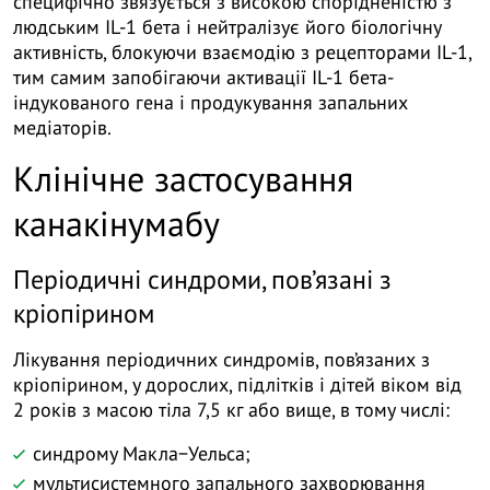
специфічно зв’язується з високою спорідненістю з
людським IL-1 бета і нейтралізує його біологічну
активність, блокуючи взаємодію з рецепторами IL-1,
тим самим запобігаючи активації IL-1 бета-
індукованого гена і продукування запальних
медіаторів.
Клінічне застосування
канакінумабу
Періодичні синдроми, пов’язані з
кріопірином
Лікування періодичних синдромів, пов’язаних з
кріопірином, у дорослих, підлітків і дітей віком від
2 років з масою тіла 7,5 кг або вище, в тому числі:
синдрому Макла−Уельса;
мультисистемного запального захворювання