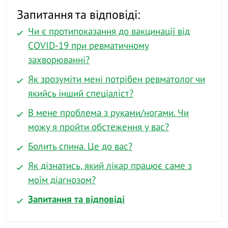
Запитання та відповіді:
Чи є протипоказання до вакцинації від
COVID-19 при ревматичному
захворюванні?
Як зрозуміти мені потрібен ревматолог чи
якийсь інший спеціаліст?
В мене проблема з руками/ногами. Чи
можу я пройти обстеження у вас?
Болить спина. Це до вас?
Як дізнатись, який лікар працює саме з
моїм діагнозом?
Запитання та відповіді