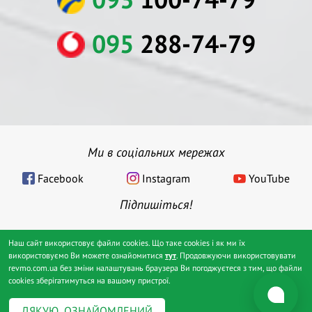
095
288-74-79
Ми в соціальних мережах
Facebook
Instagram
YouTube
Підпишіться!
Наш сайт використовує файли cookies. Що таке cookies і як ми їх
Клініка сучасної ревматології™
використовуємо Ви можете ознайомитися
тут
. Продовжуючи використовувати
revmo.com.ua без зміни налаштувань браузера Ви погоджуєтеся з тим, що файли
Київ, 2003–2026 рр.
cookies зберігатимуться на вашому пристрої.
Публічна оферта
Політика конфіденційності
Консультація ревматолога
УЗД суглобів
Капіляроскопія
ДЯКУЮ, ОЗНАЙОМЛЕНИЙ