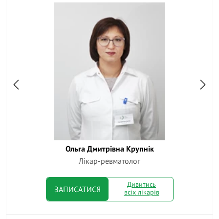
Ольга Дмитрівна Крупнік
Наталія
Лікар-ревматолог
Дивитись
ЗАПИСАТИСЯ
всіх лікарів