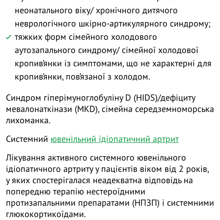
неонатального віку/ хронічного дитячого
неврологічного шкірно-артикулярного синдрому;
тяжких форм сімейного холодового
аутозапального синдрому/ сімейної холодової
кропив’янки із симптомами, що не характерні для
кропив’янки, пов’язаної з холодом.
Синдром гіперімуноглобуліну D (HIDS)/дефіциту
мевалонаткінази (MKD), сімейна середземноморська
лихоманка.
Системний
ювенільний ідіопатичний артрит
Лікування активного системного ювенільного
ідіопатичного артриту у пацієнтів віком від 2 років,
у яких спостерігалася неадекватна відповідь на
попередню терапію нестероїдними
протизапальними препаратами (НПЗП) і системними
глюкокортикоїдами.