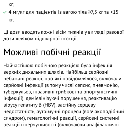
кг;
4 мг/кг для пацієнтів із вагою тіла ≥7,5 кг та <15
кг.
Ці дози вводять кожні вісім тижнів у вигляді разової
дози шляхом підшкірної ін’єкції.
Можливі побічні реакції
Найчастішою побічною реакцією була інфекція
верхніх дихальних шляхів. Найбільш серйозні
небажані реакції, про які повідомлялося, включали
серйозні інфекції (в тому числі сепсис, пневмонію,
туберкульоз, інвазивні грибкові та опортуністичні
інфекції), демієлінізуючі порушення, реактивацію
вірусу гепатиту В (HBV), застійну серцеву
недостатність, аутоімунні процеси (вовчакоподібний
синдром), гематологічні реакції, серйозні системні
реакції гіперчутливості (включаючи анафілактичні