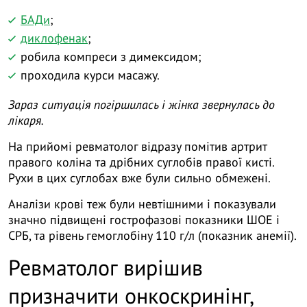
БАДи
;
диклофенак
;
робила компреси з димексидом;
проходила курси масажу.
Зараз ситуація погіршилась і жінка звернулась до
лікаря.
На прийомі ревматолог відразу помітив артрит
правого коліна та дрібних суглобів правої кисті.
Рухи в цих суглобах вже були сильно обмежені.
Аналізи крові теж були невтішними і показували
значно підвищені гострофазові показники ШОЕ і
СРБ, та рівень гемоглобіну 110 г/л (показник анемії).
Ревматолог вирішив
призначити онкоскринінг,