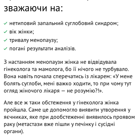
зважаючи на:
нетиповий запальний суглобовий синдром;
вік жінки;
тривалу менопаузу;
погані результати аналізів.
З настанням менопаузи жінка не відвідувала
гінеколога та мамолога, бо її нічого не турбувало.
Вона навіть почала сперечатись із лікарем: «У мене
болять суглоби, мені важко ходити, то при чому тут
огляд жіночого лікаря — не розумію?!».
Але все ж таки обстеження у гінеколога жінка
пройшла. Саме це допомогло виявити утворення у
яєчниках, яке при дообстеженні виявилось проявом
раку (метастази вже пішли у печінку і сусідні
органи).