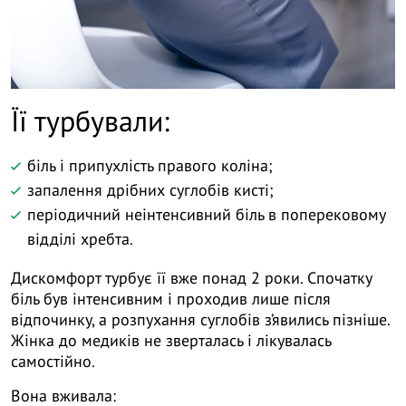
Її турбували:
біль і припухлість правого коліна;
запалення дрібних суглобів кисті;
періодичний неінтенсивний біль в поперековому
відділі хребта.
Дискомфорт турбує її вже понад 2 роки. Спочатку
біль був інтенсивним і проходив лише після
відпочинку, а розпухання суглобів з’явились пізніше.
Жінка до медиків не зверталась і лікувалась
самостійно.
Вона вживала: