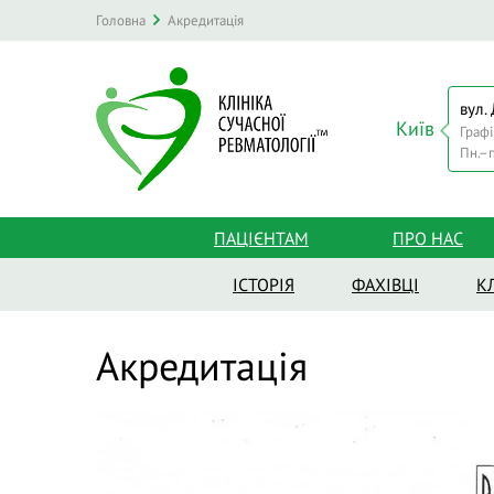
Головна
Акредитація
вул.
Київ
Графі
Пн.–п
ПАЦІЄНТАМ
ПРО НАС
ІСТОРІЯ
ФАХІВЦІ
К
Акредитація