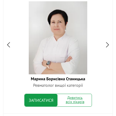
Марина Борисівна Станицька
Ок
Ревматолог вищої категорії
Дивитись
ЗАПИСАТИСЯ
всіх лікарів