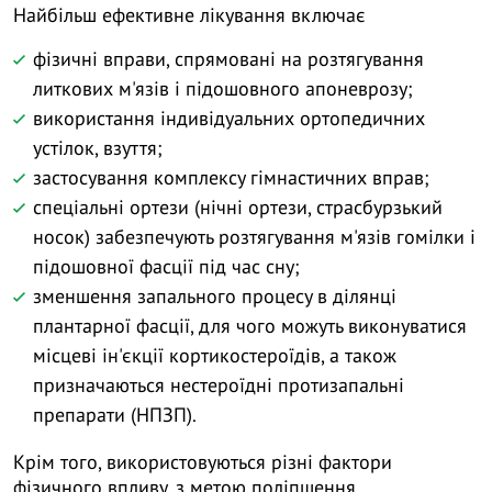
Найбільш ефективне лікування включає
фізичні вправи, спрямовані на розтягування
литкових м'язів і підошовного апоневрозу;
використання індивідуальних ортопедичних
устілок, взуття;
застосування комплексу гімнастичних вправ;
спеціальні ортези (нічні ортези, страсбурзький
носок) забезпечують розтягування м'язів гомілки і
підошовної фасції під час сну;
зменшення запального процесу в ділянці
плантарної фасції, для чого можуть виконуватися
місцеві ін'єкції кортикостероїдів, а також
призначаються нестероїдні протизапальні
препарати (НПЗП).
Крім того, використовуються різні фактори
фізичного впливу, з метою поліпшення