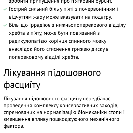
зробити припущення про п'ятковий бурсит.
Гострий сильний біль у п'яті з почервонінням і
відчуттям жару може вказувати на подагру.
Біль, що іррадіює з нижньопоперекового відділу
хребта в п'яту, може бути пов'язаний з
радикулопатією корінця спинного мозку
внаслідок його стиснення грижею диску в
поперековому відділі хребта.
Лікування підошовного
фасциїту
Лікування підошовного фасциїту передбачає
проведення комплексу консервативних заходів,
спрямованих на нормалізацію біомеханіки стопи і
зменшення впливу пошкоджуючого механічного
фактора.