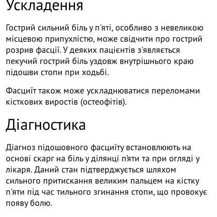
Ускладення
Гострий сильний біль у п'яті, особливо з невеликою
місцевою припухлістю, може свідчити про гострий
розрив фасції. У деяких пацієнтів з'являється
пекучий гострий біль уздовж внутрішнього краю
підошви стопи при ходьбі.
Фасциїт також може ускладнюватися переломами
кісткових виростів (остеофітів).
Діагностика
Діагноз підошовного фасциїту встановлюють на
основі скарг на біль у ділянці п’яти та при огляді у
лікаря. Даний стан підтверджується шляхом
сильного притискання великим пальцем на кістку
п'яти під час тильного згинання стопи, що провокує
появу болю.