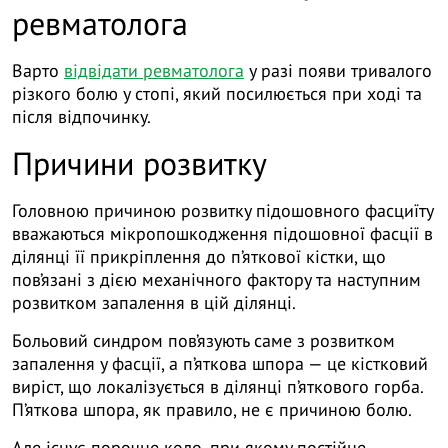
ревматолога
Варто
відвідати ревматолога
у разі появи тривалого
різкого болю у стопі, який посилюється при ході та
після відпочинку.
Причини розвитку
Головною причиною розвитку підошовного фасциїту
вважаються мікропошкодження підошовної фасції в
ділянці її прикріплення до п’яткової кістки, що
пов’язані з дією механічного фактору та наступним
розвитком запалення в цій ділянці.
Больовий синдром пов’язують саме з розвитком
запалення у фасції, а п’яткова шпора — це кістковий
виріст, що локалізується в ділянці п’яткового горба.
П’яткова шпора, як правило, не є причиною болю.
Але існує порочне коло, при якому постійне