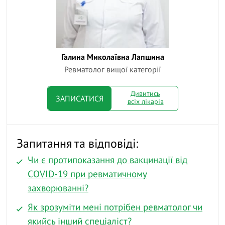
Галина Миколаївна Лапшина
А
Ревматолог вищої категорії
Дивитись
ЗАПИСАТИСЯ
всіх лікарів
Запитання та відповіді:
Чи є протипоказання до вакцинації від
COVID-19 при ревматичному
захворюванні?
Як зрозуміти мені потрібен ревматолог чи
якийсь інший спеціаліст?