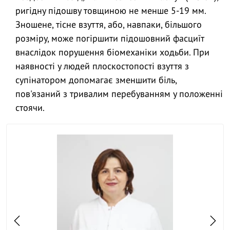
ригідну підошву товщиною не менше 5-19 мм.
Зношене, тісне взуття, або, навпаки, більшого
розміру, може погіршити підошовний фасциїт
внаслідок порушення біомеханіки ходьби. При
наявності у людей плоскостопості взуття з
супінатором допомагає зменшити біль,
пов'язаний з тривалим перебуванням у положенні
стоячи.