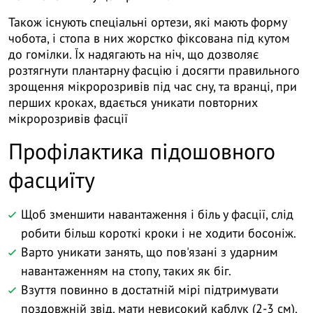
Також існують спеціальні ортези, які мають форму
чобота, і стопа в них жорстко фіксована під кутом
до гомілки. Їх надягають на ніч, що дозволяє
розтягнути плантарну фасцію і досягти правильного
зрощення мікророзривів під час сну, та вранці, при
перших кроках, вдається уникати повторних
мікророзривів фасції
Профілактика підошовного
фасциїту
Щоб зменшити навантаження і біль у фасції, слід
робити більш короткі кроки і не ходити босоніж.
Варто уникати занять, що пов'язані з ударним
навантаженням на стопу, таких як біг.
Взуття повинно в достатній мірі підтримувати
поздовжній звід, мати невисокий каблук (2-3 см),