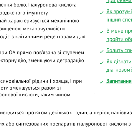
при ревма
ення болю. Гіалуронова кислота
Як зрозумі
родженого імунітету.
інший спец
ичай характеризується механічною
ідвищеною механочутливістю
В мене пр
модіє з клітинними рецепторами для
пройти об
Болить спи
 при ОА прямо пов'язана зі ступенем
текторну дію, зменшуючи деградацію
Як дізнати
діагнозом
Запитання 
иновіальної рідини і хряща, і при
лоти зменшується разом зі
ронової кислоти, таким чином
иводиться протягом декількох годин, а період напіввиве
х або синтезованих препаратів гіалуронової кислоти 