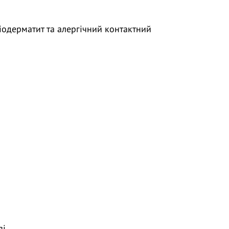
діодерматит та алергічний контактний
зі