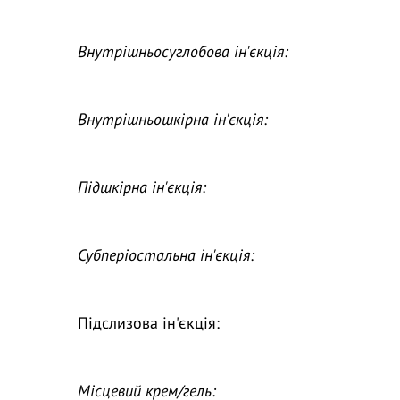
Внутрішньосуглобова ін'єкція:
Внутрішньошкірна ін'єкція:
Підшкірна ін'єкція:
Субперіостальна ін'єкція:
Підслизова ін'єкція:
Місцевий крем/гель: