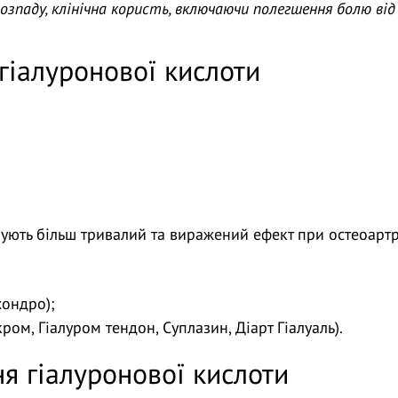
зпаду, клінічна користь, включаючи полегшення болю від 
гіалуронової кислоти
ють більш тривалий та виражений ефект при остеоартри
хондро);
ом, Гіалуром тендон, Суплазин, Діарт Гіалуаль).
я гіалуронової кислоти