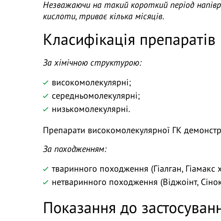
Незважаючи на такий короткий період напівро
кислоти, триває кілька місяців
.
Класифікація препаратів 
За хімічною структурою:
високомолекулярні;
середньомолекулярні;
низькомолекулярні.
Препарати високомолекулярної ГК демонстру
За походженням:
тваринного походження (Гіалган, Гіамакс 
нетваринного походження (Віджоінт, Сінокр
Показання до застосуванн