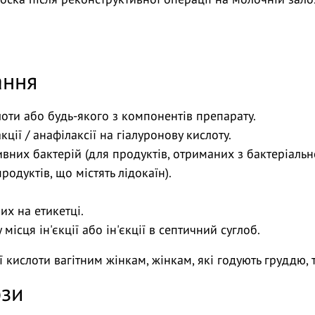
ання
лоти або будь-якого з компонентів препарату.
кції / анафілаксії на гіалуронову кислоту.
ивних бактерій (для продуктів, отриманих з бактеріальн
родуктів, що містять лідокаїн).
их на етикетці.
ісця ін'єкції або ін'єкції в септичний суглоб.
ої кислоти вагітним жінкам, жінкам, які годують груддю,
ози