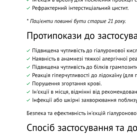
Рефрактерний інтерстиціальний цистит.
* Пацієнти повинні бути старше 21 року.
Протипокази до застосув
Підвищена чутливість до гіалуронової кис
Наявність в анамнезі тяжкої алергічної реа
Підвищена чутливість до білків грампозит
Реакція гіперчутливості до лідокаїну (для п
Порушення згортання крові.
Ін'єкції в місця, відмінні від рекомендован
Інфекції або шкірні захворювання поблизу м
Безпека та ефективність ін'єкцій гіалуронов
Спосіб застосування та д