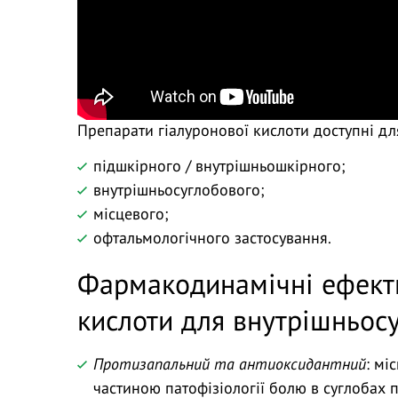
Препарати гіалуронової кислоти доступні дл
підшкірного / внутрішньошкірного;
внутрішньосуглобового;
місцевого;
офтальмологічного застосування.
Фармакодинамічні ефекти
кислоти для внутрішньос
Протизапальний та антиоксидантний
: мі
частиною патофізіології болю в суглобах