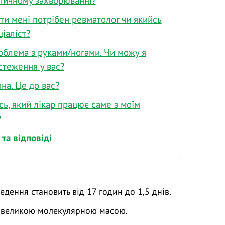
тичному захворюванні?
ти мені потрібен ревматолог чи якийсь
іаліст?
облема з руками/ногами. Чи можу я
стеження у вас?
на. Це до вас?
сь, який лікар працює саме з моїм
?
та відповіді
дення становить від 17 годин до 1,5 днів.
з великою молекулярною масою.