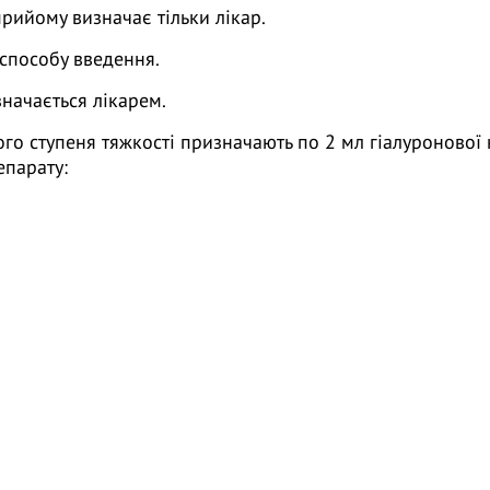
прийому визначає тільки лікар.
 способу введення.
значається лікарем.
ого ступеня тяжкості призначають по 2 мл гіалуронової 
епарату: