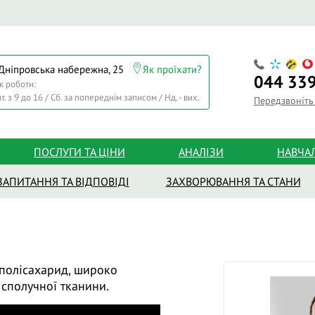
 Дніпровська набережна, 25
Як проїхати?
044
339
к роботи:
т. з 9 до 16 / Сб. за попереднім записом / Нд. - вих.
Передзвоніть
ПОСЛУГИ ТА ЦІНИ
АНАЛІЗИ
НАВЧА
ЗАПИТАННЯ ТА ВІДПОВІДІ
ЗАХВОРЮВАННЯ ТА СТАНИ
полісахарид, широко
сполучної тканини.