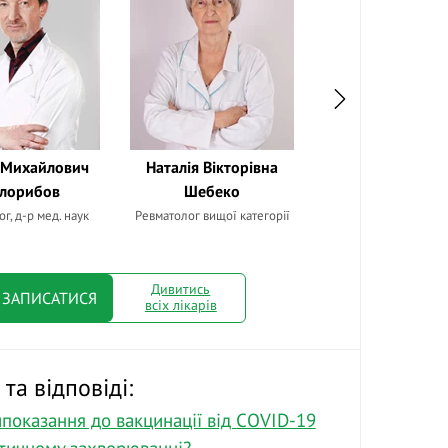
 Михайлович
Наталія Вікторівна
Єлизавета Дави
илорибов
Шебеко
Єгудіна
г, д-р мед. наук
Ревматолог вищої категорії
Ревматолог, д-р мед
Дивитись
ЗАПИСАТИСЯ
всіх лікарів
та відповіді:
ипоказання до вакцинації від COVID-19