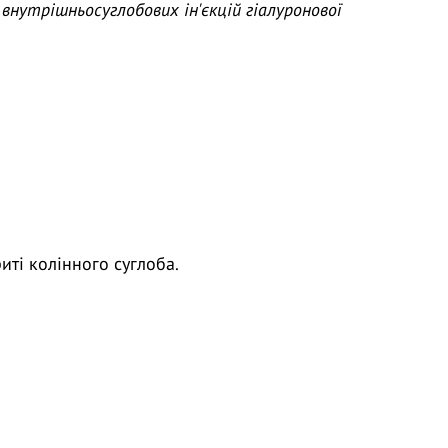
внутрішньосуглобових ін'єкцій гіалуронової
ті колінного суглоба.