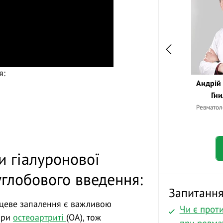
я:
Андрій
Гн
Ревматоло
 гіалуронової
углобового введення:
Запитання 
сцеве запалення є важливою
Чи є прот
 при
остеоартриті
(ОА), тож