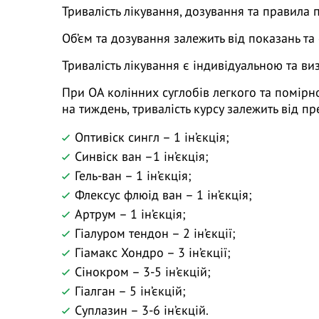
Тривалість лікування, дозування та правила 
Об’єм та дозування залежить від показань та
Тривалість лікування є індивідуальною та ви
При ОА колінних суглобів легкого та помірн
на тиждень, тривалість курсу залежить від пр
Оптивіск сингл – 1 ін’єкція;
Синвіск ван –1 ін’єкція;
Гель-ван – 1 ін’єкція;
Флексус флюід ван – 1 ін’єкція;
Артрум – 1 ін’єкція;
Гіалуром тендон – 2 ін’єкції;
Гіамакс Хондро – 3 ін’єкції;
Сінокром – 3-5 ін’єкцій;
Гіалган – 5 ін’єкцій;
Суплазин – 3-6 ін’єкцій.