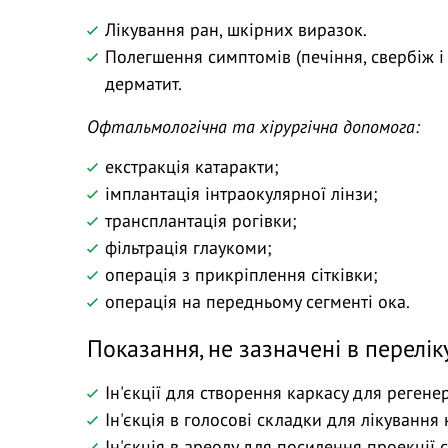
Лікування ран, шкірних виразок.
Полегшення симптомів (печіння, свербіж і 
дерматит.
Офтальмологічна та хірургічна допомога:
екстракція катаракти;
імплантація інтраокулярної лінзи;
трансплантація рогівки;
фільтрація глаукоми;
операція з прикріплення сітківки;
операція на передньому сегменті ока.
Показання, не зазначені в перелік
Ін'єкції для створення каркасу для реген
Ін'єкція в голосові складки для лікування
Ін'єкція в ареолу для посилення проекції 