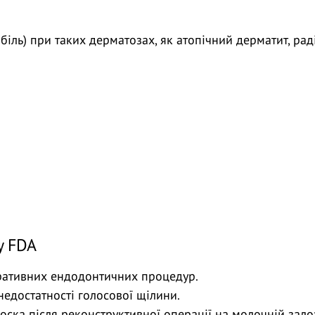
біль) при таких дерматозах, як атопічний дерматит, ра
у FDA
еративних ендодонтичних процедур.
 недостатності голосової щілини.
соска після реконструктивної операції на молочній зало