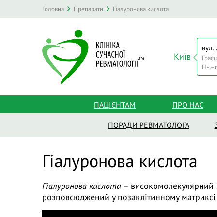
Головна
Препарати
Гіалуронова кислота
вул.
Київ
Графі
Пн.–п
ПАЦІЄНТАМ
ПРО НАС
ПОРАДИ РЕВМАТОЛОГА
Гіалуронова кислота
Гіалуронова кислота
– високомолекулярний 
розповсюджений у позаклітинному матриксі 