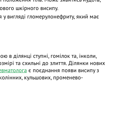
ового шкірного висипу.
я у вигляді гломерулонефриту, який має
 в ділянці ступні, гомілок та, інколи,
озмірі та схильні до злиття. Ділянки нових
ревматолога
є поєднання появи висипу з
 колінних, кульшових, променево-