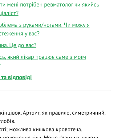
ти мені потрібен ревматолог чи якийсь
іаліст?
облема з руками/ногами. Чи можу я
стеження у вас?
на. Це до вас?
сь, який лікар працює саме з моїм
?
та відповіді
кінцівок. Артрит, як правило, симетричний,
лобів.
оті; можлива кишкова кровотеча.
 положення тіла. Може з’явитись нудота,