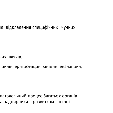
ляді відкладення специфічних імунних
них шляхів.
цилін, еритроміцин, хінідин, еналаприл,
патологічний процес багатьох органів і
та наднирники з розвитком гострої