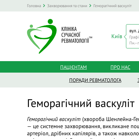
Головна
Захворювання та стани
Геморагічний васкуліт
вул.
Київ
Графі
Пн.–п
ПАЦІЄНТАМ
ПРО НАС
ПОРАДИ РЕВМАТОЛОГА
Геморагічний васкуліт
Геморагічний васкуліт
(хвороба Шенлейна-Ген
— це системне захворювання, викликане по
артеріол, дрібних капілярів, а також навко