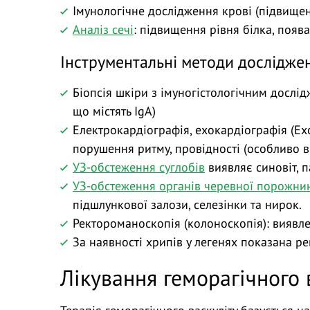
Імунологічне дослідження крові (підвищен
Аналіз сечі
: підвищення рівня білка, поява
Інструментальні методи дослідже
Біопсія шкіри з імуногістологічним дослі
що містять IgA)
Електрокардіографія, ехокардіографія (Е
порушення ритму, провідності (особливо в
УЗ-обстеження суглобів
виявляє синовіт, п
УЗ-обстеження органів черевної порожн
підшлункової залози, селезінки та нирок.
Ректороманоскопія (колоноскопія): виявле
За наявності хрипів у легенях показана ре
Лікування геморагічного 