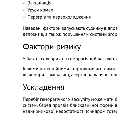
Вакцинація
Укуси комах
Перегрів та переохолодження
Наведені фактори запускають судинну відпов
депозитів, а також порушенням системи згорт
Фактори ризику
У багатьох хворих на геморагічний васкуліт 
Іншими потенційними стартовими агентами за
лізиноприл, аміназин), алергія на харчові п
Ускладення
Перебіг геморагічного васкуліту може мати 
систем. Серед проявів блискавичної форми 
наднирникової недостатності (синдром Уоте