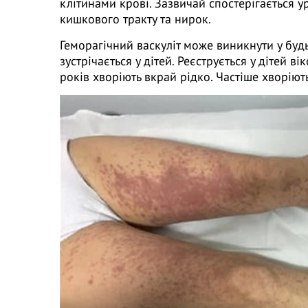
клітинами крові. Зазвичай спостерігається 
кишкового тракту та нирок.
Геморагічний васкуліт може виникнути у будь
зустрічається у дітей. Реєструється у дітей вік
років хворіють вкрай рідко. Частіше хворіют