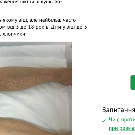
ураження шкіри, шлунково-
-якому віці, але найбільш часто
ом від 3 до 18 років. Діти у віці до 3
ь хлопчики.
Запитання 
Чи є прот
при ревма