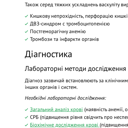
Також серед тяжких ускладнень васкуліту ви
Кишкову непрохідність, перфорацію кишків
ДВЗ-синдром с тромбоцитопенією
Постгеморагічну анемію
Тромбози та інфаркти органів
Діагностика
Лабораторні методи дослідження
Діагноз зазвичай встановлюють за клінічни
інших органів і систем.
Необхідні лабораторні дослідження:
Загальний аналіз крові
(наявність анемії,
СРБ (підвищення рівня свідчить про несп
Біохімічне дослідження крові
(підвищення