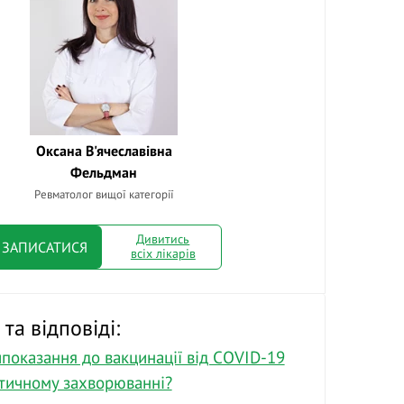
Оксана В'ячеславівна
Фельдман
Ревматолог вищої категорії
Дивитись
ЗАПИСАТИСЯ
всіх лікарів
та відповіді:
ипоказання до вакцинації від COVID-19
тичному захворюванні?