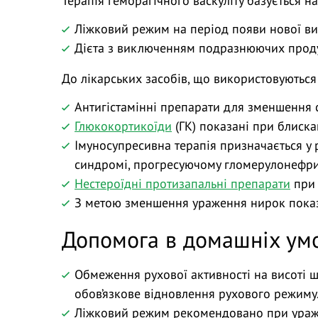
Терапія геморагічного васкуліту базується н
Ліжковий режим на період появи нової вис
Дієта з виключенням подразнюючих продукт
До лікарських засобів, що використовуються 
Антигістамінні препарати для зменшення св
Глюкокортикоїди
(ГК) показані при блиск
Імуносупресивна терапія призначається у 
синдромі, прогресуючому гломерулонефри
Нестероїдні протизапальні препарати
при 
З метою зменшення ураження нирок показ
Допомога в домашніх ум
Обмеження рухової активності на висоті ш
обов’язкове відновлення рухового режиму
Ліжковий режим рекомендовано при ураж