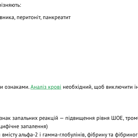
різняють:
ника, перитоніт, панкреатит
ми ознаками.
Аналіз крові
необхідний, щоб виключити інш
 ознак запальних реакцій — підвищення рівня ШОЕ, тромб
ецифічне запалення)
 вмісту альфа-2 і гамма-глобулінів, фібрину та фібриног