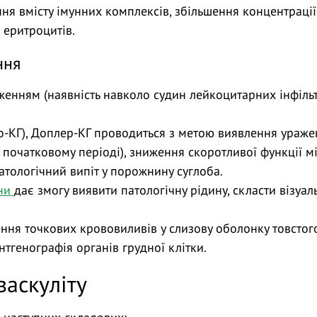
ня вмісту імунних комплексів, збільшення концентрації
 еритроцитів.
ння
дженням (наявність навколо судин лейкоцитарних інфільт
хо-КГ), Доплер-КГ проводиться з метою виявлення ураже
 початковому періоді), зниження скоротливої функції м
атологічний випіт у порожнину суглоба.
ини
дає змогу виявити патологічну рідину, скласти візуал
ння точкових крововиливів у слизову оболонку товстог
нтгенографія органів грудної клітки.
васкуліту