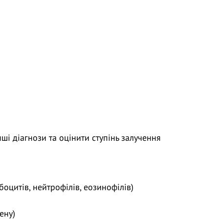
і діагнози та оцінити ступінь залучення
оцитів, нейтрофілів, еозинофілів)
ену)