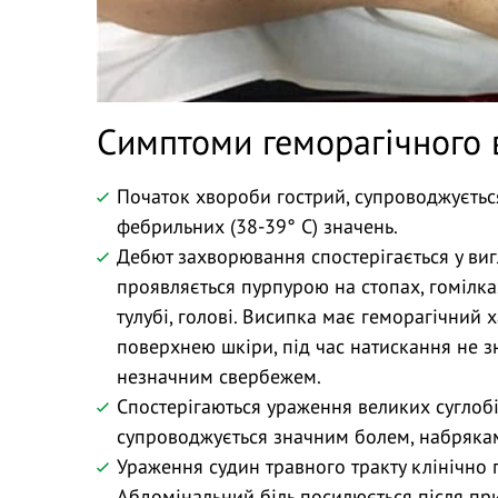
Симптоми геморагічного 
Початок хвороби гострий, супроводжуєть
фебрильних (38-39° С) значень.
Дебют захворювання спостерігається у виг
проявляється пурпурою на стопах, гомілках
тулубі, голові. Висипка має геморагічний 
поверхнею шкіри, під час натискання не 
незначним свербежем.
Спостерігаються ураження великих суглобів
супроводжується значним болем, набрякам
Ураження судин травного тракту клінічно
Абдомінальний біль посилюється після прий