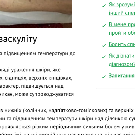
Як зрозумі
інший спец
В мене пр
пройти об
васкуліту
Болить спи
ся підвищенням температури до
Як дізнати
діагнозом
ляді ураження шкіри, яке
Запитання 
, сідницях, верхніх кінцівках,
характер, підвищується над
зникає, може супроводжуватися
 нижніх (колінних, надп’ятково-гомілкових) та верхніх 
и та підвищенням температури шкіри над ділянкою суг
 проявляється різким періодичним сильним болем у жив
ому їжі, на тлі емоційного навантаження, під час зміни