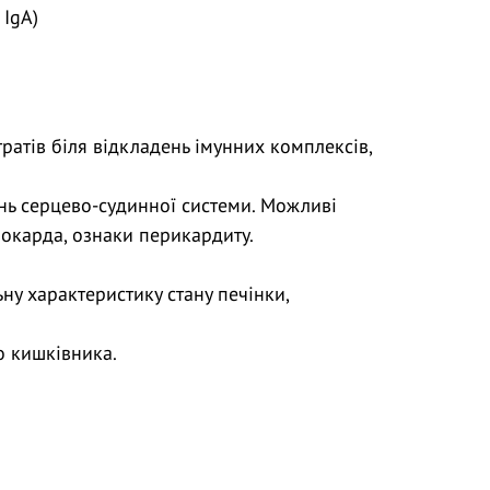
 IgA)
ратів біля відкладень імунних комплексів,
нь серцево-судинної системи. Можливі
іокарда, ознаки перикардиту.
ьну характеристику стану печінки,
о кишківника.