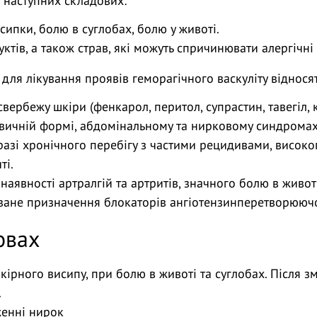
а наступних складових:
ипки, болю в суглобах, болю у животі.
ів, а також страв, які можуть спричинювати алергічні 
для лікування проявів геморагічного васкуліту відносят
ербежу шкіри (фенкарол, перитол, супрастин, тавегіл, 
авичній формі, абдомінальному та нирковому синдромах
разі хронічного перебігу з частими рецидивами, високо
ті.
наявності артралгій та артритів, значного болю в живот
ане призначення блокаторів ангіотензинперетворюючо
овах
кірного висипу, при болю в животі та суглобах. Після
.
енні нирок