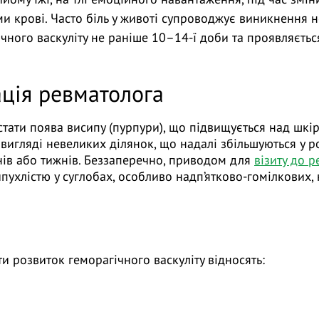
и крові. Часто біль у животі супроводжує виникнення н
ного васкуліту не раніше 10–14-ї доби та проявляєтьс
ація ревматолога
тати поява висипу (пурпури), що підвищується над шкірою
у вигляді невеликих ділянок, що надалі збільшуються у р
днів або тижнів. Беззаперечно, приводом для
візиту до 
пухлістю у суглобах, особливо надп’ятково-гомілкових,
и розвиток геморагічного васкуліту відносять: