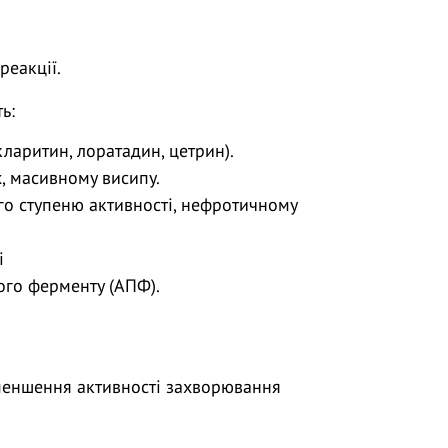
реакції.
ь:
кларитин, лоратадин, цетрин).
, масивному висипу.
го ступеню активності, нефротичному
і
го ферменту (АПФ).
 зменшення активності захворювання