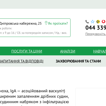
 Дніпровська набережна, 25
Як проїхати?
044
339
к роботи:
т. з 9 до 16 / Сб. за попереднім записом / Нд. - вих.
Передзвоніть
ПОСЛУГИ ТА ЦІНИ
АНАЛІЗИ
НАВЧА
ЗАПИТАННЯ ТА ВІДПОВІДІ
ЗАХВОРЮВАННЯ ТА СТАНИ
оха, IgA — асоційований васкуліт)
ширеним запаленням дрібних судин,
лосудинним набряком з інфільтрацією