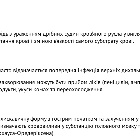
ідь з ураженням дрібних судин кров’яного русла у виг
ання крові і зміною в’язкості самого субстрату крові.
часто відзначається попередня інфекція верхніх дихаль
хворювання можуть бути прийом ліків (пеніцилін, ампі
родукти, укуси комах та переохолодження.
блискавичну форму з гострим початком та залученням у 
визначають крововиливи у субстанцію головного мозку 
рхауса-Фредеріксена).