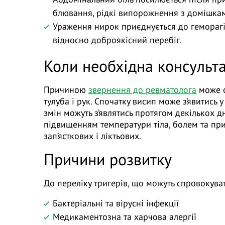
блювання, рідкі випорожнення з домішкам
Ураження нирок приєднується до геморагіч
відносно доброякісний перебіг.
Коли необхідна консульт
Причиною
звернення до ревматолога
може с
тулуба і рук. Спочатку висип може з’явитись 
змін можуть з’являтись протягом декількох 
підвищенням температури тіла, болем та при
зап’ясткових і ліктьових.
Причини розвитку
До переліку тригерів, що можуть спровокуват
Бактеріальні та вірусні інфекції
Медикаментозна та харчова алергії