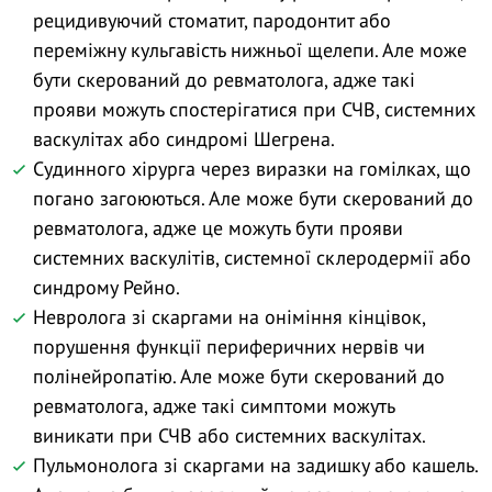
рецидивуючий стоматит, пародонтит або
переміжну кульгавість нижньої щелепи. Але може
бути скерований до ревматолога, адже такі
прояви можуть спостерігатися при СЧВ, системних
васкулітах або синдромі Шегрена.
Судинного хірурга через виразки на гомілках, що
погано загоюються. Але може бути скерований до
ревматолога, адже це можуть бути прояви
системних васкулітів, системної склеродермії або
синдрому Рейно.
Невролога зі скаргами на оніміння кінцівок,
порушення функції периферичних нервів чи
полінейропатію. Але може бути скерований до
ревматолога, адже такі симптоми можуть
виникати при СЧВ або системних васкулітах.
Пульмонолога зі скаргами на задишку або кашель.