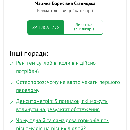
Марина Борисівна Станицька
Ревматолог вищої категорії
Дивитись
ЗАПИСАТИСЯ
всіх лікарів
Інші поради:
Рентген суглобів: коли він дійсно
потрібен?
Остеопороз: чому не варто чекати першого
перелому
Денситометрія: 5 помилок, які можуть
вплинути на результат обстеження
Чому одна й та сама доза гормонів по-
різному діє на різних людей?