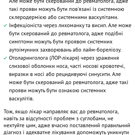
Але може бути скерований до ревматолога, адже
такі прояви можуть бути пов'язані із системною
склеродермією або системними васкулітами.
Інфекціоніста через лихоманку та висип. Але може
бути скерований до ревматолога, адже подібні
симптоми можуть бути проявом системних
аутоімунних захворювань або лайм-бореліозу.
Отоларинголога (ЛОР-лікаря) через ураження
слизової оболонки носа, часті носові кровотечі,
виразки в носі або рецидивуючі синусити. Але
може бути скерований до ревматолога, адже такі
прояви можуть бути ознакою системних
васкулітів.
Тож, якщо лікар направляє вас до ревматолога,
навіть за відсутності проблем з суглобами, не
нехтуйте цим, адже вчасно поставлений правильний
діагноз і адекватне лікування допоможуть уникнути