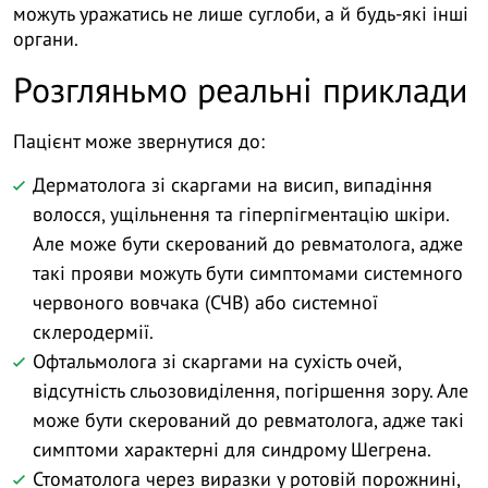
можуть уражатись не лише суглоби, а й будь-які інші
органи.
Розгляньмо реальні приклади
Пацієнт може звернутися до:
Дерматолога зі скаргами на висип, випадіння
волосся, ущільнення та гіперпігментацію шкіри.
Але може бути скерований до ревматолога, адже
такі прояви можуть бути симптомами системного
червоного вовчака (СЧВ) або системної
склеродермії.
Офтальмолога зі скаргами на сухість очей,
відсутність сльозовиділення, погіршення зору. Але
може бути скерований до ревматолога, адже такі
симптоми характерні для синдрому Шегрена.
Стоматолога через виразки у ротовій порожнині,