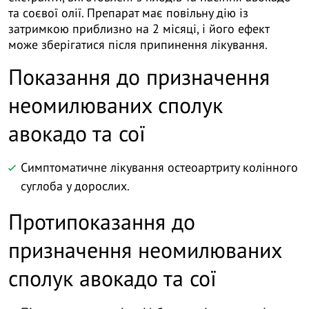
та соєвої олії. Препарат має повільну дію із
затримкою приблизно на 2 місяці, і його ефект
може зберігатися після припинення лікування.
Показання до призначення
неомилюваних сполук
авокадо та сої
Симптоматичне лікування остеоартриту колінного
суглоба у дорослих.
Протипоказання до
призначення неомилюваних
сполук авокадо та сої