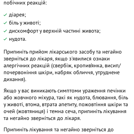
побічних реакцій:
діарея;
біль у животі;
дискомфорт у верхній частині живота;
нудота.
Припиніть прийом лікарського засобу та негайно
зверніться до лікаря, якщо з'явилися ознаки
алергічних реакцій (свербіж, кропив’янка, висип/
почервоніння шкіри, набряк обличчя, утруднене
дихання).
Якщо у вас виникають симптоми ураження печінки
або жовчного міхура, такі як нудота, блювання, біль
у животі, втома, втрата апетиту, пожовтіння шкіри та
очей (жовтяниця) і темна сеча, припиніть лікування
та негайно зверніться до лікаря.
Припиніть лікування та негайно зверніться до