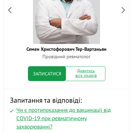
Семен Христофорович Тер-Вартаньян
Провідний ревматолог
Дивитись
ЗАПИСАТИСЯ
всіх лікарів
Запитання та відповіді:
Чи є протипоказання до вакцинації від
COVID-19 при ревматичному
захворюванні?